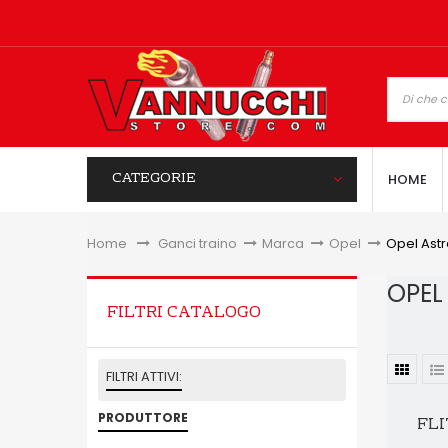
CATEGORIE
HOME
Home
&gt;
Ganci traino
>
Marca
>
Opel
>
Opel Astr
OPEL
FILTRI CATALOGO
FILTRI ATTIVI:
PRODUTTORE
FLI