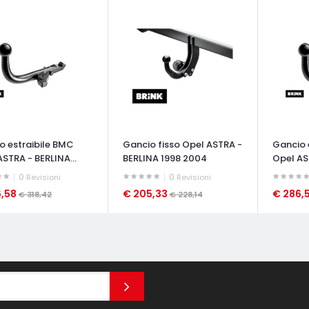
o estraibile BMC
Gancio fisso Opel ASTRA -
Gancio 
STRA - BERLINA...
BERLINA 1998 2004
Opel AST
0
0
Revisioni
Revisioni
6,58
€ 205,33
€ 286,
€ 318,42
€ 228,14
ATA VELOCE
OCCHIATA VELOCE
OCCHIAT