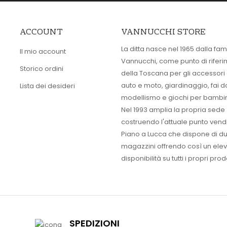
ACCOUNT
VANNUCCHI STORE
La ditta nasce nel 1965 dalla fam
Il mio account
Vannucchi, come punto di rifer
Storico ordini
della Toscana per gli accessori
auto e moto, giardinaggio, fai d
Lista dei desideri
modellismo e giochi per bambin
Nel 1993 amplia la propria sede
costruendo l'attuale punto vendi
Piano a Lucca che dispone di d
magazzini offrendo così un ele
disponibilità su tutti i propri prodo
SPEDIZIONI