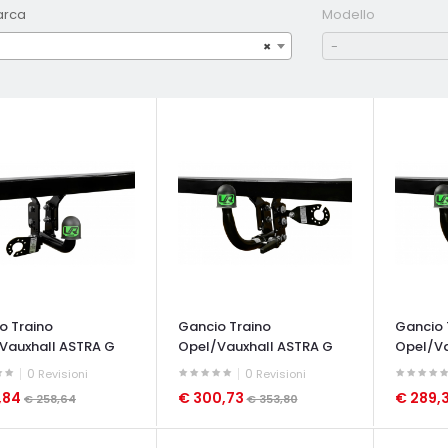
arca
Modello
×
-
o Traino
Gancio Traino
Gancio 
Vauxhall ASTRA G
Opel/Vauxhall ASTRA G
Opel/Va
0
0
Revisioni
Revisioni
,84
€ 300,73
€ 289,
€ 258,64
€ 353,80
ATA VELOCE
OCCHIATA VELOCE
OCCHIAT