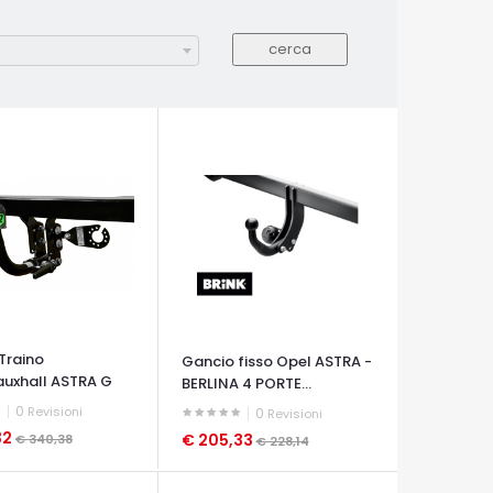
Traino
Gancio fisso Opel ASTRA -
uxhall ASTRA G
BERLINA 4 PORTE...
0
Revisioni
0
Revisioni
32
€ 205,33
€ 340,38
€ 228,14
A VELOCE
OCCHIATA VELOCE