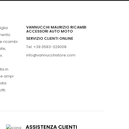
VANNUCCHI MAURIZIO RICAMBI
iglia
ACCESSORI AUTO MOTO
imento
SERVIZIO CLIENTI ONLINE
 e ricambi
Tel. +39 0583-329008
ate,
info@vannucchistore.com
i.
ta in
ue ampi
vata
tti.
ASSISTENZA CLIENTI