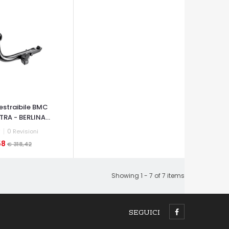
estraibile BMC
RA - BERLINA...
0
Revisioni
58
€ 318,42
A VELOCE
Showing 1 - 7 of 7 items
SEGUICI