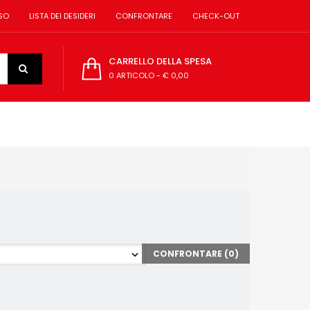
SO
LISTA DEI DESIDERI
CONFRONTARE
CHECK-OUT
CARRELLO DELLA SPESA
0 ARTICOLO
-
€ 0,00
CONFRONTARE (
0
)