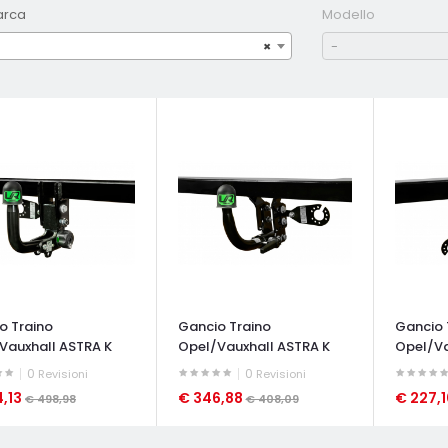
arca
Modello
×
-
o Traino
Gancio Traino
Gancio 
Vauxhall ASTRA K
Opel/Vauxhall ASTRA K
Opel/Va
...
SPORTS...
SPORTS.
0
0
Revisioni
Revisioni
4,13
€ 346,88
€ 227,
€ 498,98
€ 408,09
ATA VELOCE
OCCHIATA VELOCE
OCCHIAT