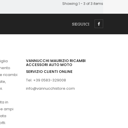
Showing 1 - 3 of 3 items
SEGUICI
VANNUCCHI MAURIZIO RICAMBI
iglia
ACCESSORI AUTO MOTO
imento
SERVIZIO CLIENTI ONLINE
 e ricambi
Tel. +39 0583-329008
ate,
info@vannucchistore.com
i.
ta in
ue ampi
vata
tti.