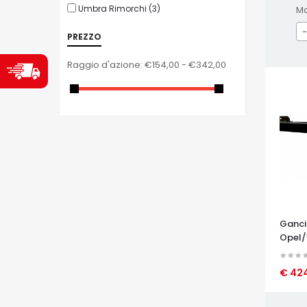
Umbra Rimorchi
(3)
M
-
PREZZO
Raggio d'azione:
€154,00 - €342,00
Ganci
Opel/
SPORTS
€ 42
OCCHI