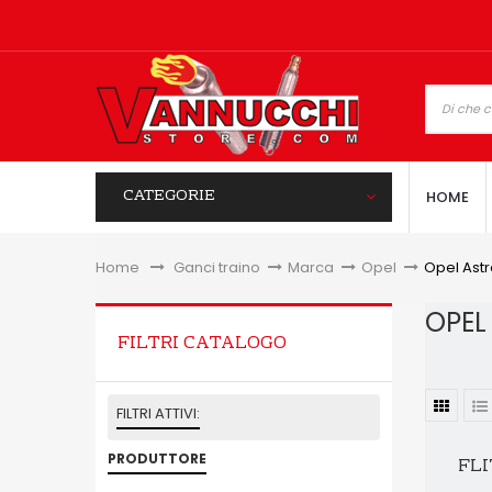
CATEGORIE
HOME
Home
&gt;
Ganci traino
>
Marca
>
Opel
>
Opel Astr
OPEL
FILTRI CATALOGO
FILTRI ATTIVI:
PRODUTTORE
FLI