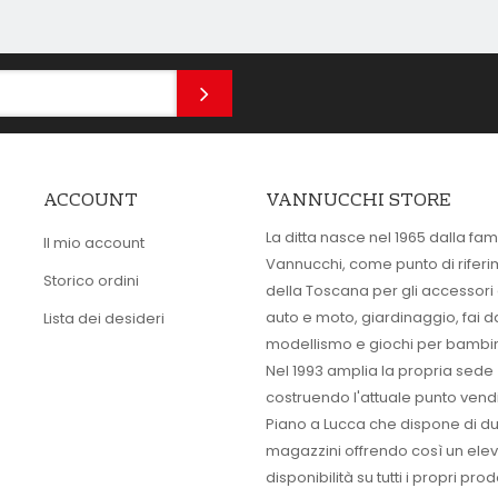
ACCOUNT
VANNUCCHI STORE
La ditta nasce nel 1965 dalla fam
Il mio account
Vannucchi, come punto di rifer
Storico ordini
della Toscana per gli accessori
auto e moto, giardinaggio, fai d
Lista dei desideri
modellismo e giochi per bambin
Nel 1993 amplia la propria sede
costruendo l'attuale punto vendi
Piano a Lucca che dispone di d
magazzini offrendo così un ele
disponibilità su tutti i propri prodo