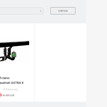
Traino
uxhall ASTRA K
..
0
Revisioni
10
€ 267,18
A VELOCE