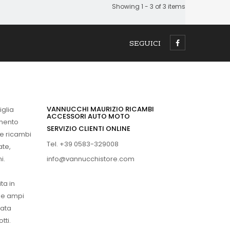
Showing 1 - 3 of 3 items
SEGUICI
VANNUCCHI MAURIZIO RICAMBI
iglia
ACCESSORI AUTO MOTO
imento
SERVIZIO CLIENTI ONLINE
 e ricambi
Tel. +39 0583-329008
ate,
info@vannucchistore.com
i.
ta in
ue ampi
vata
tti.