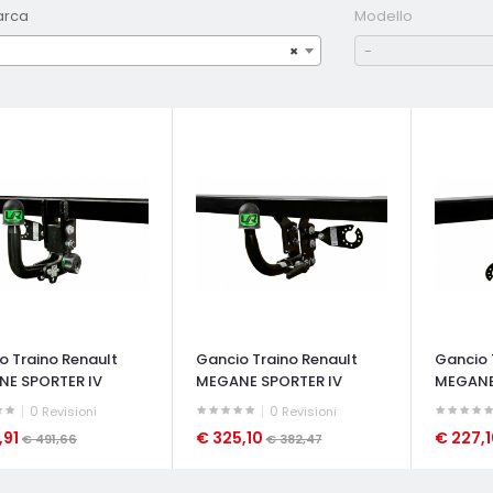
arca
Modello
×
-
o Traino Renault
Gancio Traino Renault
Gancio 
E SPORTER IV
MEGANE SPORTER IV
MEGANE
0
0
Revisioni
Revisioni
,91
€ 325,10
€ 227,
€ 491,66
€ 382,47
ATA VELOCE
OCCHIATA VELOCE
OCCHIAT