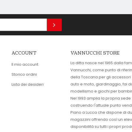
ACCOUNT
VANNUCCHI STORE
La ditta nasce nel 1965 dalla fam
Il mio account
Vannucchi, come punto di rifer
Storico ordini
della Toscana per gli accessori
auto e moto, giardinaggio, fai d
Lista dei desideri
modellismo e giochi per bambin
Nel 1993 amplia la propria sede
costruendo l'attuale punto vendi
Piano a Lucca che dispone di d
magazzini offrendo così un ele
disponibilità su tutti i propri prodo