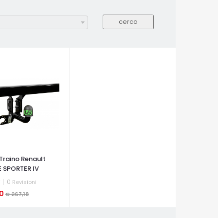
Traino Renault
 SPORTER IV
0
Revisioni
10
€ 267,18
A VELOCE