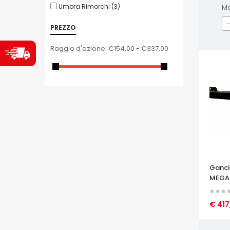
Umbra Rimorchi
(3)
M
-
PREZZO
Raggio d'azione:
€154,00 - €337,00
Ganci
MEGAN
€ 417
OCCHI