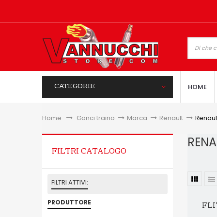
CATEGORIE
HOME
Home
&gt;
Ganci traino
>
Marca
>
Renault
>
Renaul
RENA
FILTRI CATALOGO
FILTRI ATTIVI:
PRODUTTORE
FLI