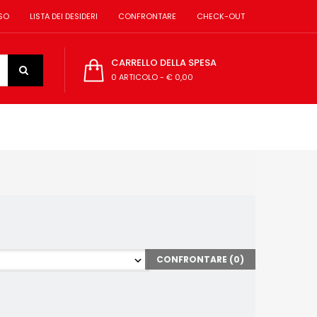
SO
LISTA DEI DESIDERI
CONFRONTARE
CHECK-OUT
CARRELLO DELLA SPESA
0 ARTICOLO
-
€ 0,00
CONFRONTARE (
0
)