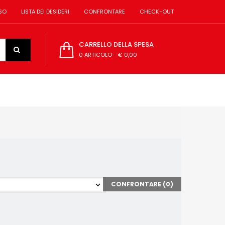
SO
LISTA DEI DESIDERI
CONFRONTARE
CHECK-OUT
CARRELLO DELLA SPESA
0 ARTICOLO
-
€ 0,00
CONFRONTARE (
0
)