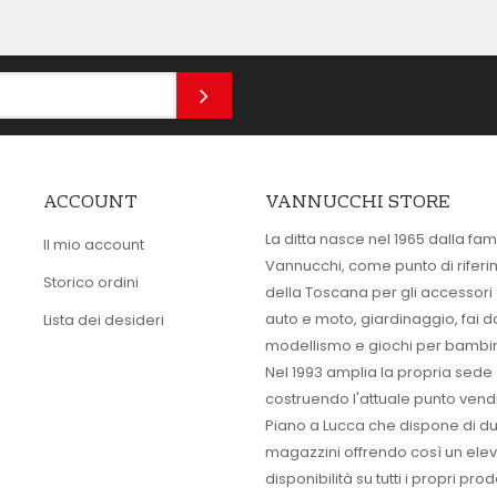
ACCOUNT
VANNUCCHI STORE
La ditta nasce nel 1965 dalla fam
Il mio account
Vannucchi, come punto di rifer
Storico ordini
della Toscana per gli accessori
auto e moto, giardinaggio, fai d
Lista dei desideri
modellismo e giochi per bambin
Nel 1993 amplia la propria sede
costruendo l'attuale punto vendi
Piano a Lucca che dispone di d
magazzini offrendo così un ele
disponibilità su tutti i propri prodo