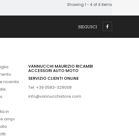
Showing 1 - 4 of 4 items
SEGUICI
VANNUCCHI MAURIZIO RICAMBI
iglia
ACCESSORI AUTO MOTO
imento
SERVIZIO CLIENTI ONLINE
 e ricambi
Tel. +39 0583-329008
ate,
info@vannucchistore.com
i.
ta in
ue ampi
vata
tti.