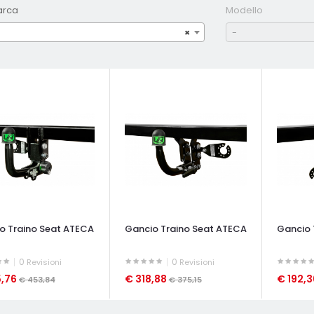
arca
Modello
×
-
o Traino Seat ATECA
Gancio Traino Seat ATECA
Gancio 
0
0
Revisioni
Revisioni
5,76
€ 318,88
€ 192,
€ 453,84
€ 375,15
ATA VELOCE
OCCHIATA VELOCE
OCCHIAT