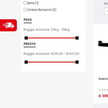
Brink
(1)
M
Umbra Rimorchi
(3)
-
PESO
Raggio d'azione:
23kg - 25kg
PREZZO
Raggio d'azione:
€130,00 - €447,00
Ganci
€ 38
OCCHI