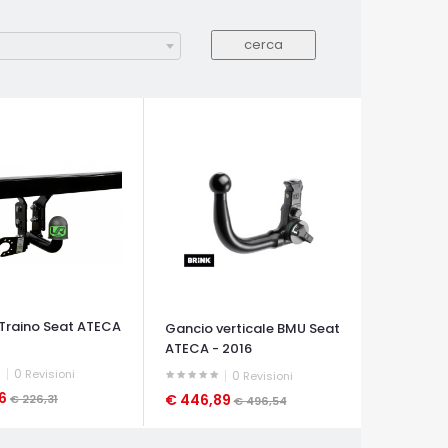
Traino Seat ATECA
Gancio verticale BMU Seat
ATECA - 2016
0
Revisioni
0
Revisioni
36
€ 446,89
€ 226,31
€ 496,54
A VELOCE
OCCHIATA VELOCE