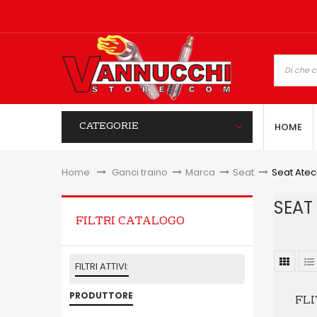
CATEGORIE
HOME
Home
&gt;
Ganci traino
>
Marca
>
Seat
>
Seat Ate
SEAT
FILTRI CATALOGO
FILTRI ATTIVI:
PRODUTTORE
FLI