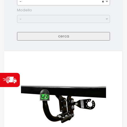
-
×
Modello
-