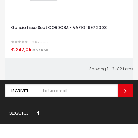
Gancio fisso Seat CORDOBA - VARIO 1997 2003
0
Revisioni
€ 247,05
OCCHIATA VELOCE
€ 274,50
Showing 1 - 2 of 2 items
ISCRIVITI
SEGUICI