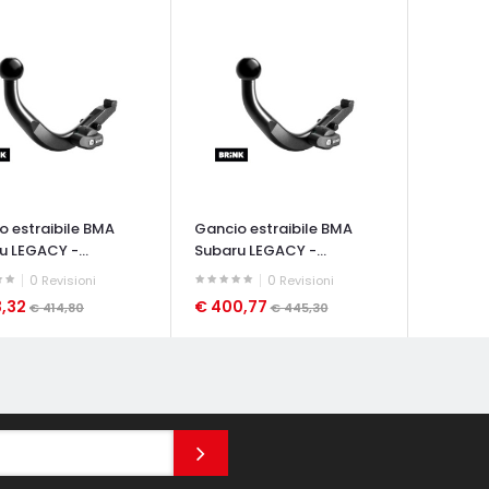
o estraibile BMA
Gancio estraibile BMA
u LEGACY -...
Subaru LEGACY -...
0
0
Revisioni
Revisioni
3,32
€ 400,77
€ 414,80
€ 445,30
ATA VELOCE
OCCHIATA VELOCE