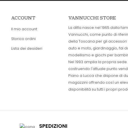
ACCOUNT
VANNUCCHI STORE
La ditta nasce nel 1965 dalla fam
Il mio account
Vannucchi, come punto di rifer
Storico ordini
della Toscana per gli accessori
auto e moto, giardinaggio, fai d
Lista dei desideri
modellismo e giochi per bambin
Nel 1993 amplia la propria sede
costruendo l'attuale punto vendi
Piano a Lucca che dispone di d
magazzini offrendo così un ele
disponibilità su tutti i propri prodo
SPEDIZIONI