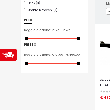
Brink
(3)
M
Umbra Rimorchi
(3)
-
PESO
Raggio d'azione:
23kg - 25kg
PREZZO
Raggio d'azione:
€191,00 - €460,00
Ganci
LEGA
€ 482
OCCHI