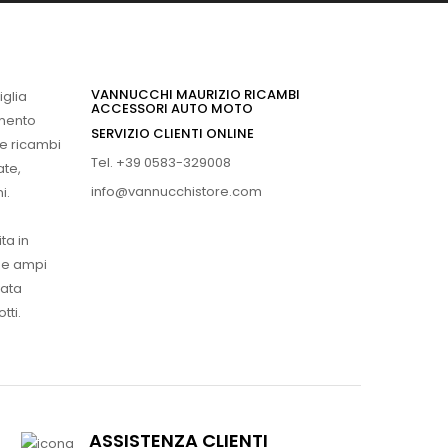
VANNUCCHI MAURIZIO RICAMBI
iglia
ACCESSORI AUTO MOTO
imento
SERVIZIO CLIENTI ONLINE
 e ricambi
Tel. +39 0583-329008
ate,
info@vannucchistore.com
i.
ta in
ue ampi
vata
tti.
ASSISTENZA CLIENTI