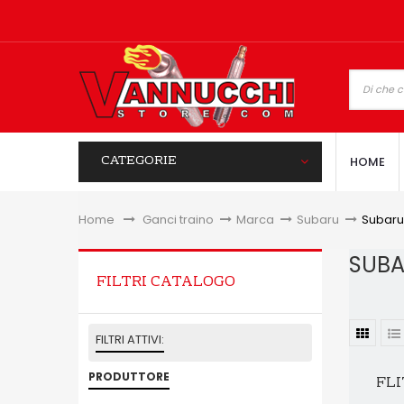
CATEGORIE
HOME
Home
&gt;
Ganci traino
>
Marca
>
Subaru
>
Subaru
SUB
FILTRI CATALOGO
FILTRI ATTIVI:
PRODUTTORE
FLI