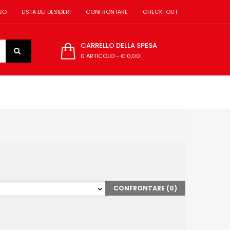
SO
LISTA DEI DESIDERI
CONFRONTARE
CHECK-OUT
CARRELLO DELLA SPESA
0 ARTICOLO
-
€ 0,00
CONFRONTARE (
0
)