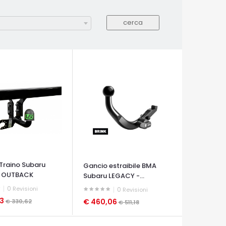
Traino Subaru
Gancio estraibile BMA
 OUTBACK
Subaru LEGACY -...
0
Revisioni
0
Revisioni
03
€ 460,06
€ 330,62
€ 511,18
A VELOCE
OCCHIATA VELOCE