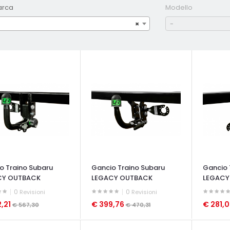
arca
Modello
×
-
o Traino Subaru
Gancio Traino Subaru
Gancio 
CY OUTBACK
LEGACY OUTBACK
LEGACY
0
0
Revisioni
Revisioni
,21
€ 399,76
€ 281,
€ 567,30
€ 470,31
ATA VELOCE
OCCHIATA VELOCE
OCCHIAT