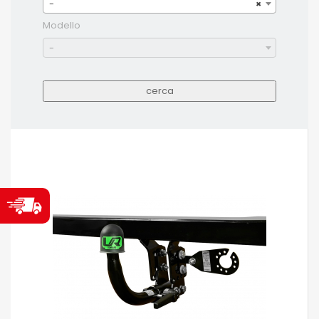
-
×
Modello
-