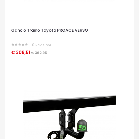
Gancio Traino Toyota PROACE VERSO
0
Revisioni
€ 308,51
OCCHIATA VELOCE
€ 362,95