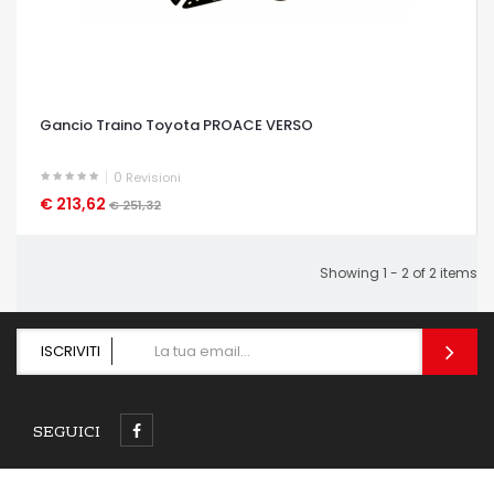
Gancio Traino Toyota PROACE VERSO
0
Revisioni
€ 213,62
OCCHIATA VELOCE
€ 251,32
Showing 1 - 2 of 2 items
ISCRIVITI
SEGUICI