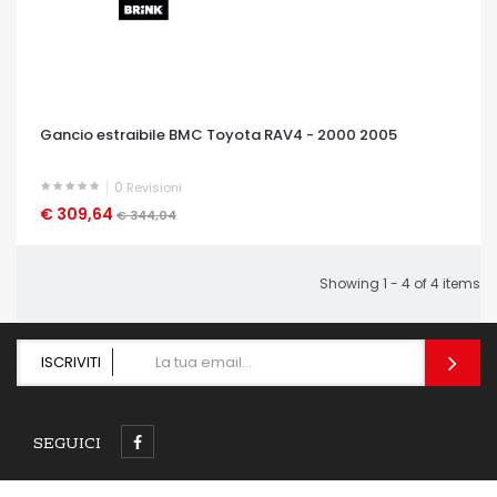
Gancio estraibile BMC Toyota RAV4 - 2000 2005
0
Revisioni
€ 309,64
OCCHIATA VELOCE
€ 344,04
Showing 1 - 4 of 4 items
ISCRIVITI
SEGUICI