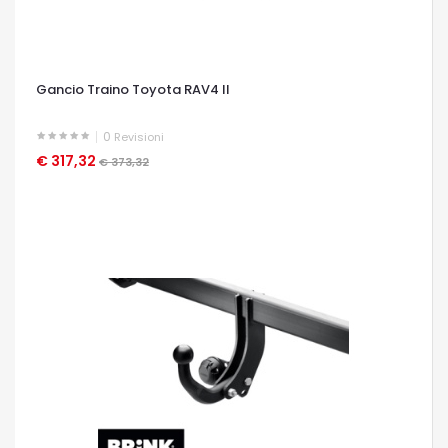
Gancio Traino Toyota RAV4 II
0
Revisioni
€ 317,32
OCCHIATA VELOCE
€ 373,32