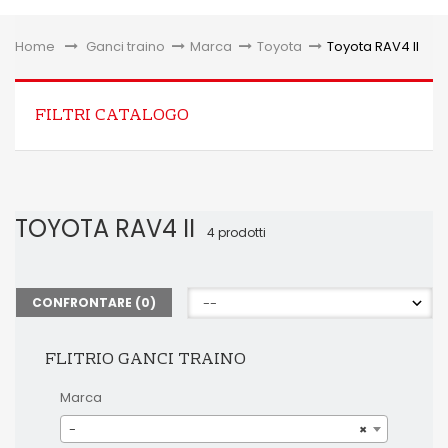
Toggle
Home
&gt;
Ganci traino
>
Marca
>
Toyota
>
Toyota RAV4 II
FILTRI CATALOGO
TOYOTA RAV4 II
4 prodotti
CONFRONTARE (
0
)
FLITRIO GANCI TRAINO
Marca
-
×