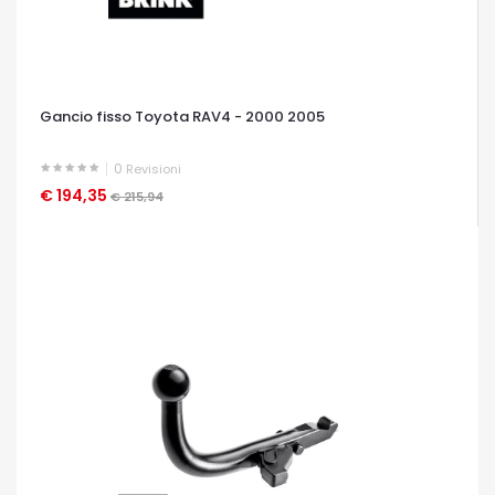
Gancio fisso Toyota RAV4 - 2000 2005
0
Revisioni
€ 194,35
OCCHIATA VELOCE
€ 215,94