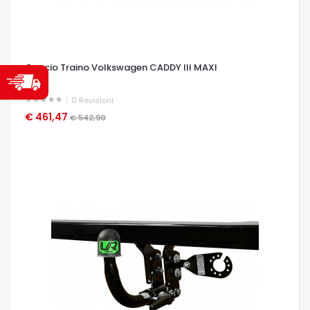
Gancio Traino Volkswagen CADDY III MAXI
0
Revisioni
€ 461,47
OCCHIATA VELOCE
€ 542,90