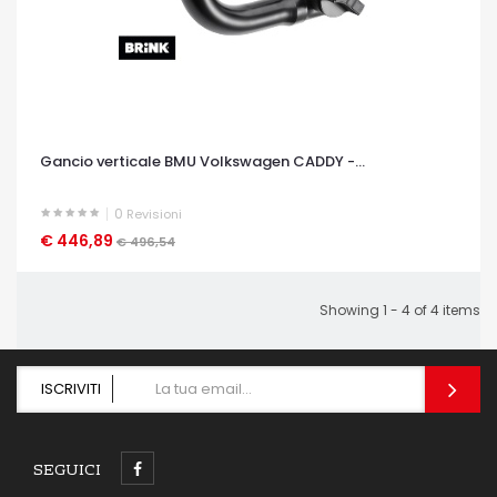
Gancio verticale BMU Volkswagen CADDY -...
0
Revisioni
€ 446,89
OCCHIATA VELOCE
€ 496,54
Showing 1 - 4 of 4 items
ISCRIVITI
SEGUICI