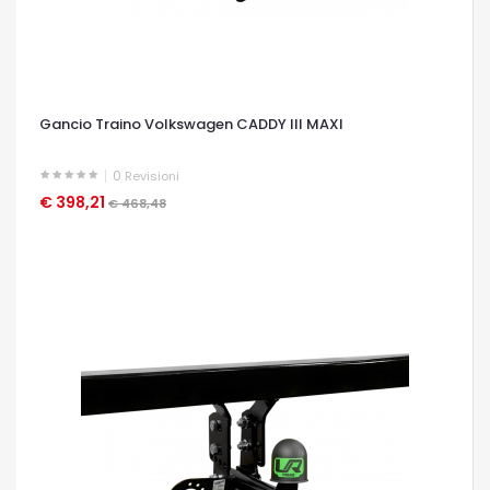
Gancio Traino Volkswagen CADDY III MAXI
0
Revisioni
€ 398,21
OCCHIATA VELOCE
€ 468,48