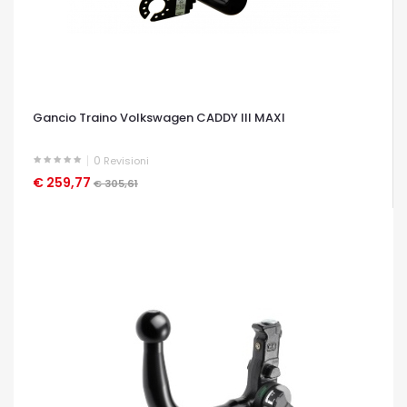
Gancio Traino Volkswagen CADDY III MAXI
0
Revisioni
€ 259,77
OCCHIATA VELOCE
€ 305,61