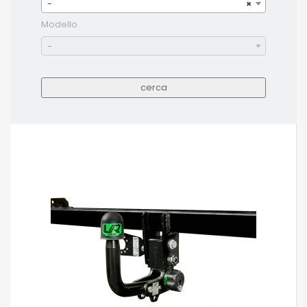
-
×
Modello
-