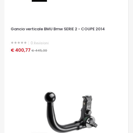
Gancio verticale BMU Bmw SERIE 2 - COUPE 2014
0
Revisioni
€ 400,77
OCCHIATA VELOCE
€ 445,30