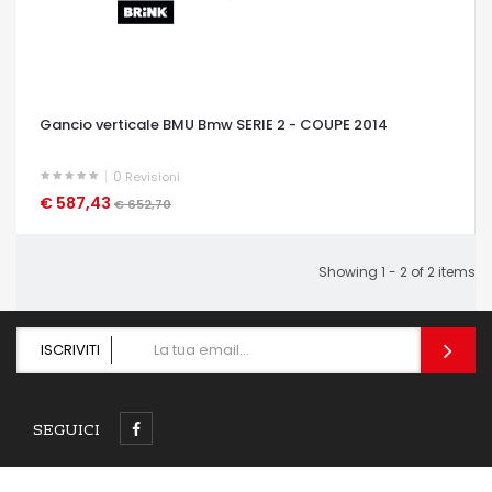
Gancio verticale BMU Bmw SERIE 2 - COUPE 2014
0
Revisioni
€ 587,43
OCCHIATA VELOCE
€ 652,70
Showing 1 - 2 of 2 items
ISCRIVITI
SEGUICI