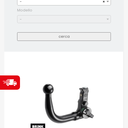
-
×
Modello
-