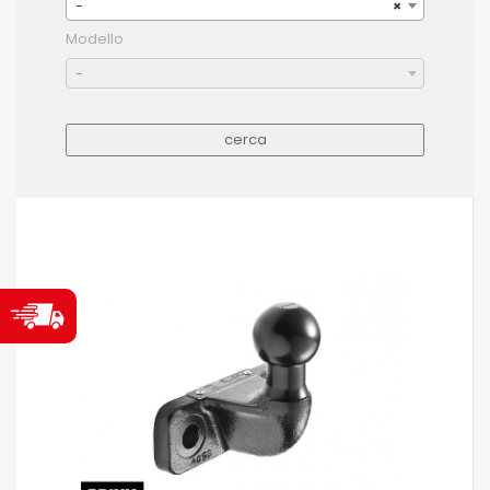
-
×
Modello
-