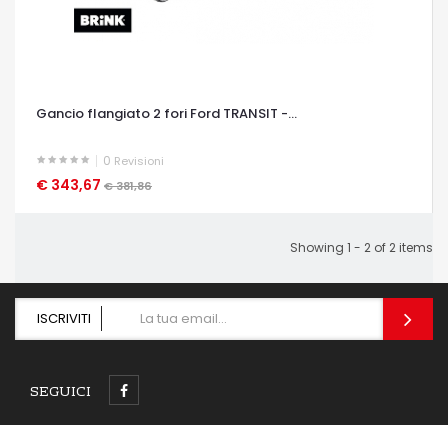
Gancio flangiato 2 fori Ford TRANSIT -...
0
Revisioni
€ 343,67
OCCHIATA VELOCE
€ 381,86
Showing 1 - 2 of 2 items
ISCRIVITI
SEGUICI