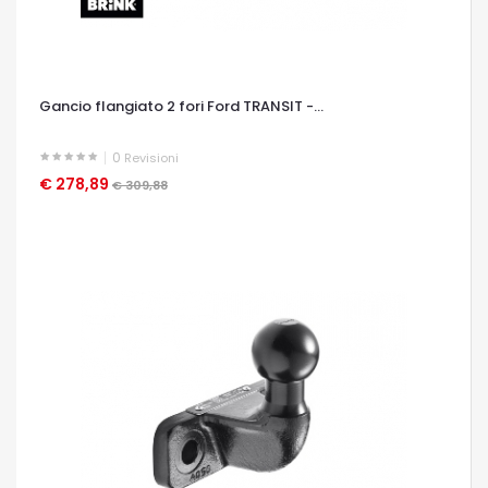
Gancio flangiato 2 fori Ford TRANSIT -...
0
Revisioni
€ 278,89
OCCHIATA VELOCE
€ 309,88