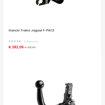
Gancio Traino Jaguar F-PACE
0
Revisioni
€ 282,06
OCCHIATA VELOCE
€ 331,84