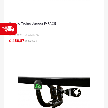
Gancio Traino Jaguar F-PACE
0
Revisioni
€ 486,87
OCCHIATA VELOCE
€ 572,79