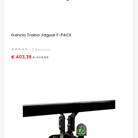
Gancio Traino Jaguar F-PACE
0
Revisioni
€ 403,39
OCCHIATA VELOCE
€ 474,58