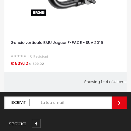
Gancio verticale BMU Jaguar F-PACE - SUV 2015
0
Revisioni
€ 539,12
OCCHIATA VELOCE
€ 599,02
Showing 1 - 4 of 4 items
ISCRIVITI
SEGUICI