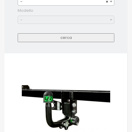
-
×
Modello
-