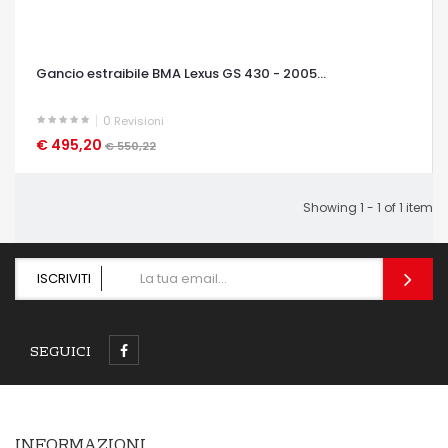
Gancio estraibile BMA Lexus GS 430 - 2005...
0
Revisioni
€ 495,20
OCCHIATA VELOCE
€ 550,22
Showing 1 - 1 of 1 item
ISCRIVITI
SEGUICI
INFORMAZIONI