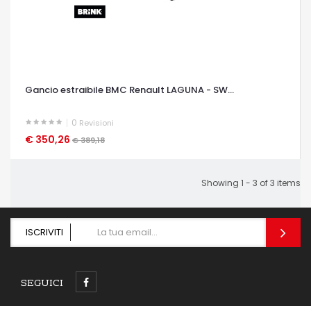
Gancio estraibile BMC Renault LAGUNA - SW...
0
Revisioni
€ 350,26
OCCHIATA VELOCE
€ 389,18
Showing 1 - 3 of 3 items
ISCRIVITI
SEGUICI