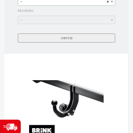
-
×
Modello
-