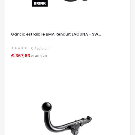
Gancio estraibile BMA Renault LAGUNA - SW...
0
Revisioni
€ 367,83
OCCHIATA VELOCE
€ 408,70