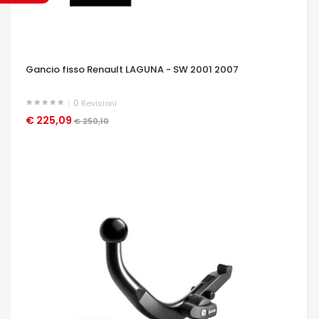
Gancio fisso Renault LAGUNA - SW 2001 2007
0
Revisioni
€ 225,09
OCCHIATA VELOCE
€ 250,10