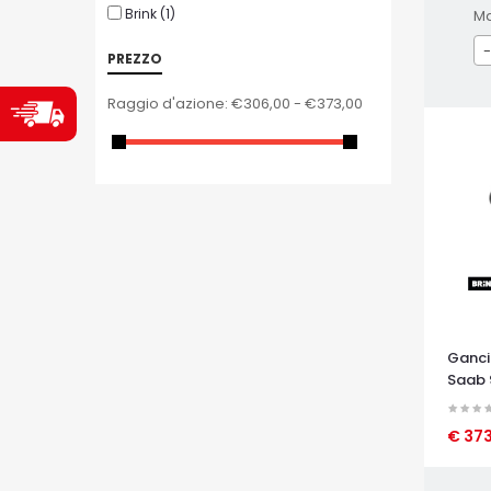
Brink
(1)
M
-
PREZZO
Raggio d'azione:
€306,00 - €373,00
Ganci
Saab 
€ 37
OCCHI