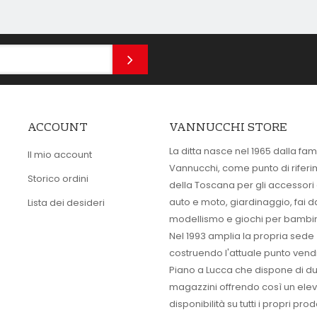
ACCOUNT
VANNUCCHI STORE
La ditta nasce nel 1965 dalla fam
Il mio account
Vannucchi, come punto di rifer
Storico ordini
della Toscana per gli accessori
auto e moto, giardinaggio, fai d
Lista dei desideri
modellismo e giochi per bambin
Nel 1993 amplia la propria sede
costruendo l'attuale punto vendi
Piano a Lucca che dispone di d
magazzini offrendo così un ele
disponibilità su tutti i propri prodo