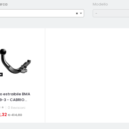
arca
Modello
×
-
o estraibile BMA
9-3 - CABRIO...
0
Revisioni
3,32
€ 414,80
ATA VELOCE