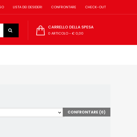
SO
LISTA DEI DESIDERI
CONFRONTARE
CHECK-OUT
CARRELLO DELLA SPESA
0 ARTICOLO
-
€ 0,00
CONFRONTARE (
0
)