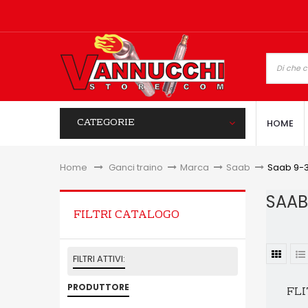
CATEGORIE
HOME
Home
&gt;
Ganci traino
>
Marca
>
Saab
>
Saab 9-3
SAAB
FILTRI CATALOGO
FILTRI ATTIVI:
PRODUTTORE
FLI