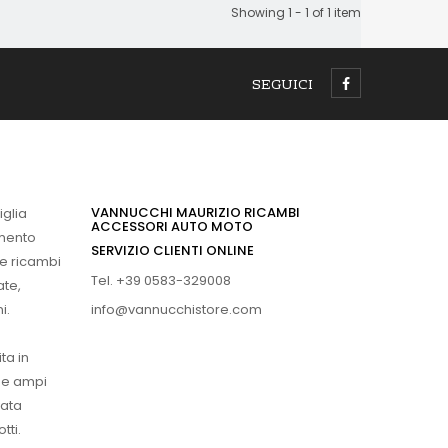
Showing 1 - 1 of 1 item
SEGUICI
VANNUCCHI MAURIZIO RICAMBI
iglia
ACCESSORI AUTO MOTO
imento
SERVIZIO CLIENTI ONLINE
 e ricambi
Tel. +39 0583-329008
ate,
info@vannucchistore.com
i.
ta in
ue ampi
vata
tti.