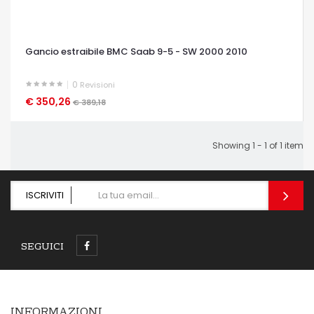
Gancio estraibile BMC Saab 9-5 - SW 2000 2010
0
Revisioni
€ 350,26
OCCHIATA VELOCE
€ 389,18
Showing 1 - 1 of 1 item
ISCRIVITI
SEGUICI
INFORMAZIONI