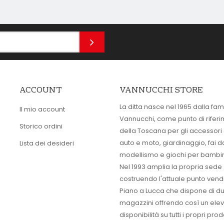
ACCOUNT
VANNUCCHI STORE
La ditta nasce nel 1965 dalla fam
Il mio account
Vannucchi, come punto di rifer
Storico ordini
della Toscana per gli accessori
auto e moto, giardinaggio, fai d
Lista dei desideri
modellismo e giochi per bambin
Nel 1993 amplia la propria sede
costruendo l'attuale punto vendi
Piano a Lucca che dispone di d
magazzini offrendo così un ele
disponibilità su tutti i propri prodo