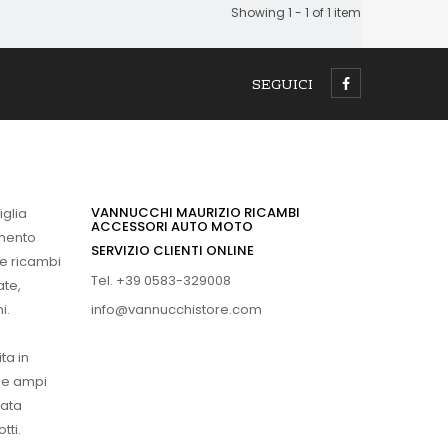
Showing 1 - 1 of 1 item
SEGUICI
VANNUCCHI MAURIZIO RICAMBI
iglia
ACCESSORI AUTO MOTO
imento
SERVIZIO CLIENTI ONLINE
 e ricambi
Tel. +39 0583-329008
ate,
info@vannucchistore.com
i.
ta in
ue ampi
vata
tti.