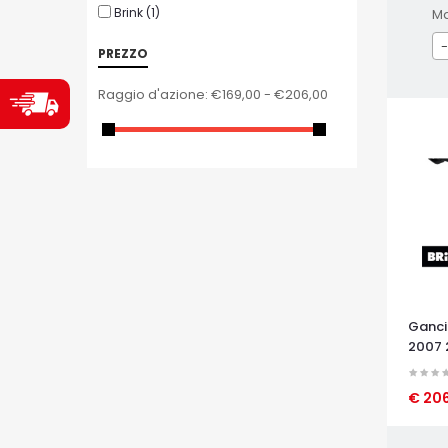
Brink
(1)
M
-
PREZZO
Raggio d'azione:
€169,00 - €206,00
Ganci
2007 
€ 20
OCCHI