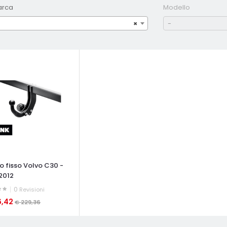
arca
Modello
×
-
o fisso Volvo C30 -
2012
0
Revisioni
6,42
€ 229,36
ATA VELOCE