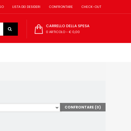
SO
LISTA DEI DESIDERI
CONFRONTARE
CHECK-OUT
CARRELLO DELLA SPESA
0 ARTICOLO
-
€ 0,00
CONFRONTARE (
0
)