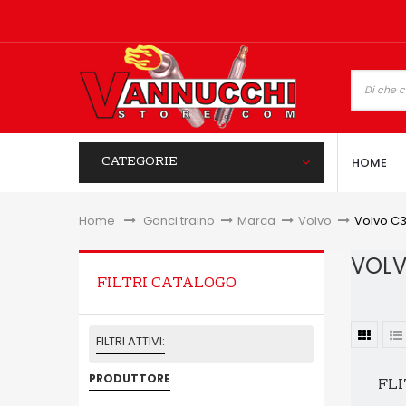
CATEGORIE
HOME
Home
&gt;
Ganci traino
>
Marca
>
Volvo
>
Volvo C
VOL
FILTRI CATALOGO
FILTRI ATTIVI:
PRODUTTORE
FLI