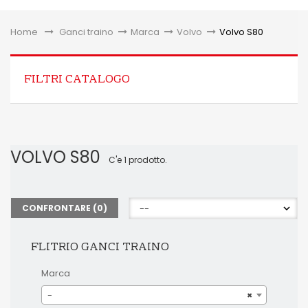
Toggle
Home
&gt;
Ganci traino
>
Marca
>
Volvo
>
Volvo S80
FILTRI CATALOGO
VOLVO S80
C'e 1 prodotto.
CONFRONTARE (
0
)
FLITRIO GANCI TRAINO
Marca
-
×