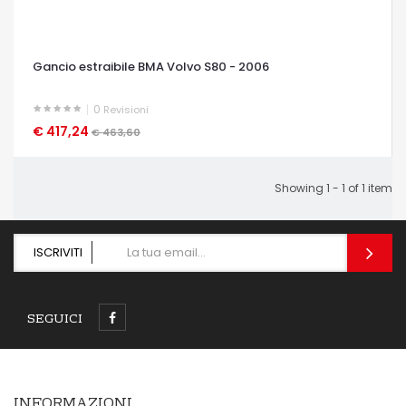
Gancio estraibile BMA Volvo S80 - 2006
0
Revisioni
€ 417,24
OCCHIATA VELOCE
€ 463,60
Showing 1 - 1 of 1 item
ISCRIVITI
SEGUICI
INFORMAZIONI