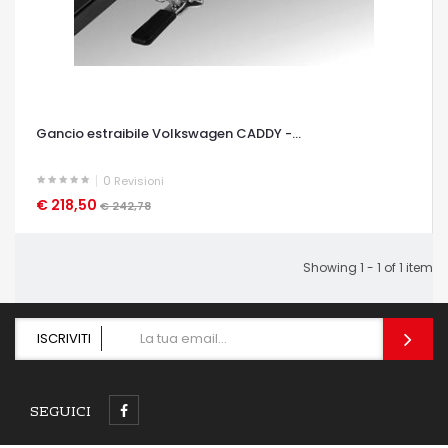
Gancio estraibile Volkswagen CADDY -...
0
Revisioni
€ 218,50
OCCHIATA VELOCE
€ 242,78
Showing 1 - 1 of 1 item
ISCRIVITI
SEGUICI