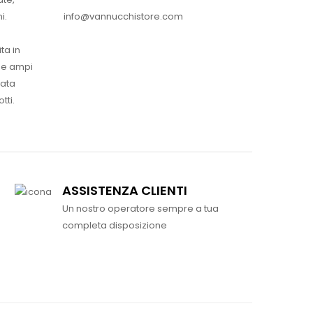
info@vannucchistore.com
i.
ta in
ue ampi
vata
tti.
ASSISTENZA CLIENTI
Un nostro operatore sempre a tua
completa disposizione