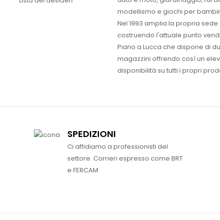
Lista dei desideri
modellismo e giochi per bambin
Nel 1993 amplia la propria sede
costruendo l'attuale punto vendi
Piano a Lucca che dispone di d
magazzini offrendo così un ele
disponibilità su tutti i propri prodo
SPEDIZIONI
Ci affidiamo a professionisti del
settore. Corrieri espresso come BRT
e FERCAM