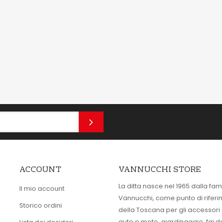
ACCOUNT
VANNUCCHI STORE
La ditta nasce nel 1965 dalla fam
Il mio account
Vannucchi, come punto di rifer
Storico ordini
della Toscana per gli accessori
auto e moto, giardinaggio, fai d