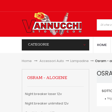
CATEGORIE
HOME
Home
&gt;
Accessori Auto
>
Lampadine
>
Osram - 
OSRA
OSRAM - ALOGENE
SOTTO
Night breaker laser 12v
Nig
Night breaker unlimited 12v