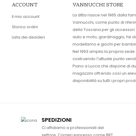
ACCOUNT
VANNUCCHI STORE
La ditta nasce nel 1965 dalla fam
Il mio account
Vannucchi, come punto di rifer
Storico ordini
della Toscana per gli accessori
auto e moto, giardinaggio, fai d
Lista dei desideri
modellismo e giochi per bambin
Nel 1993 amplia la propria sede
costruendo l'attuale punto vendi
Piano a Lucca che dispone di d
magazzini offrendo così un ele
disponibilità su tutti i propri prodo
SPEDIZIONI
Ci affidiamo a professionisti del
settore. Corrieri espresso come BRT