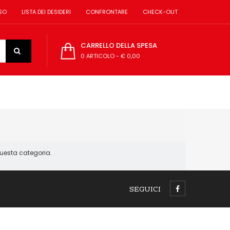
SO
LISTA DEI DESIDERI
CONFRONTARE
CHECK-OUT
CARRELLO DELLA SPESA
0 ARTICOLO
-
€ 0,00
questa categoria.
SEGUICI