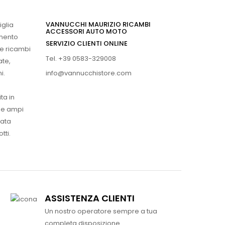
VANNUCCHI MAURIZIO RICAMBI
iglia
ACCESSORI AUTO MOTO
imento
SERVIZIO CLIENTI ONLINE
 e ricambi
Tel. +39 0583-329008
ate,
info@vannucchistore.com
i.
ta in
ue ampi
vata
tti.
ASSISTENZA CLIENTI
Un nostro operatore sempre a tua
completa disposizione