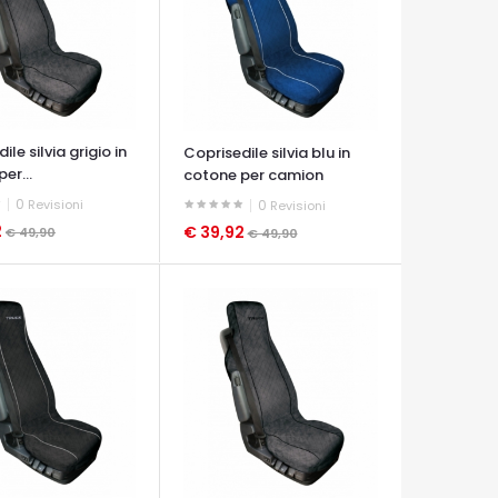
ile silvia grigio in
Coprisedile silvia blu in
er...
cotone per camion
0
Revisioni
0
Revisioni
2
€ 39,92
€ 49,90
€ 49,90
A VELOCE
OCCHIATA VELOCE