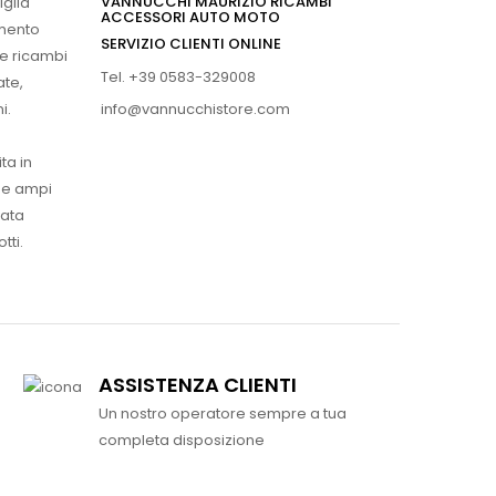
VANNUCCHI MAURIZIO RICAMBI
iglia
ACCESSORI AUTO MOTO
imento
SERVIZIO CLIENTI ONLINE
 e ricambi
Tel. +39 0583-329008
ate,
info@vannucchistore.com
i.
ta in
ue ampi
vata
tti.
ASSISTENZA CLIENTI
Un nostro operatore sempre a tua
completa disposizione