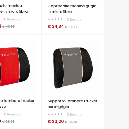
dile monica
Coprisedile monica grigio
e in microfibra...
in microfibra...
0
Revisioni
0
Revisioni
4
€ 34,84
€ 43,55
€ 43,55
A VELOCE
OCCHIATA VELOCE
o lombare trucker
Supporto lombare trucker
sso
nero-grigio
0
Revisioni
0
Revisioni
0
€ 20,20
€ 25,25
€ 25,25
A VELOCE
OCCHIATA VELOCE