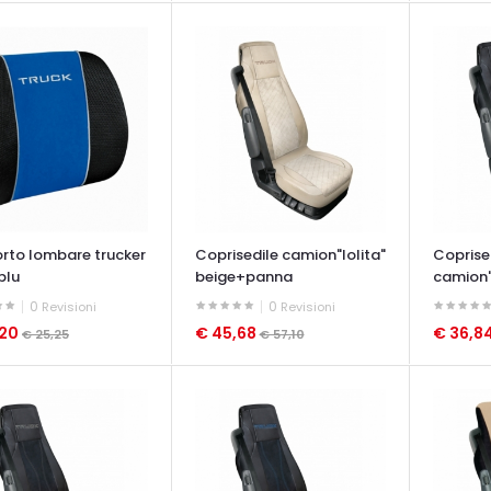
rto lombare trucker
Coprisedile camion"lolita"
Coprise
blu
beige+panna
camion"
beige/n
0
0
Revisioni
Revisioni
,20
€ 45,68
€ 36,8
€ 25,25
€ 57,10
ATA VELOCE
OCCHIATA VELOCE
OCCHIAT