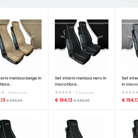
terni melissa beige in
Set interni melissa nero in
Set inte
ibra...
microfibra...
in microf
0
0
Revisioni
Revisioni
,13
€ 194,13
€ 194,1
€ 242,66
€ 242,66
ATA VELOCE
OCCHIATA VELOCE
OCCHIAT