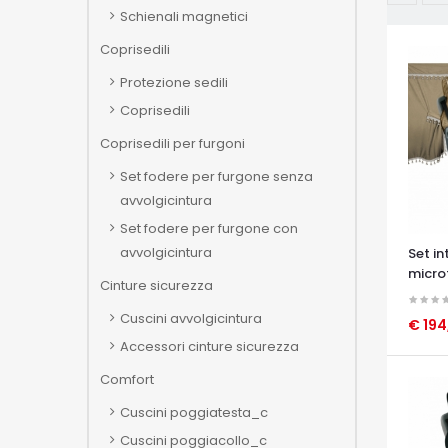
Schienali magnetici
Coprisedili
Protezione sedili
Coprisedili
Coprisedili per furgoni
Set fodere per furgone senza
avvolgicintura
Set fodere per furgone con
avvolgicintura
Set in
microf
Cinture sicurezza
Cuscini avvolgicintura
€ 194
Accessori cinture sicurezza
OCCHI
Comfort
Cuscini poggiatesta_c
Cuscini poggiacollo_c