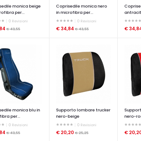
sedile monica beige
Coprisedile monica nero
Coprise
rofibra per...
in microfibra per...
antracit
0
0
Revisioni
Revisioni
,84
€ 34,84
€ 34,8
€ 43,55
€ 43,55
ATA VELOCE
OCCHIATA VELOCE
OCCHIAT
sedile monica blu in
Supporto lombare trucker
Support
ibra per...
nero-beige
nero-ro
0
0
Revisioni
Revisioni
,84
€ 20,20
€ 20,2
€ 43,55
€ 25,25
ATA VELOCE
OCCHIATA VELOCE
OCCHIAT