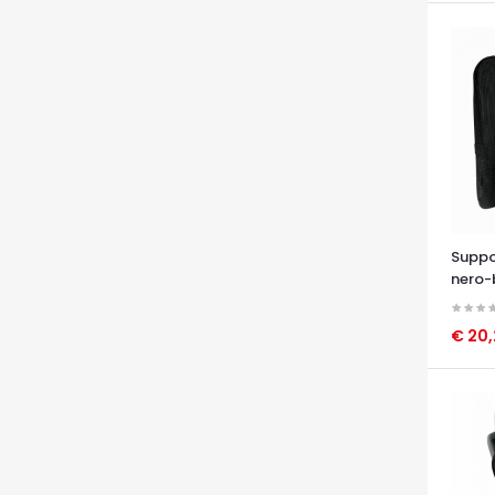
Suppo
nero-
€ 20
OCCHI