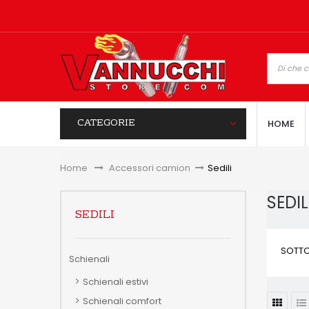
CATEGORIE
HOME
Home
&gt;
Accessori camion
>
Sedili
SEDI
SEDILI
SOTTO
Schienali
Schienali estivi
Schienali comfort