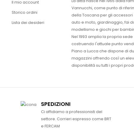
La ditta nasce nel 1965 dalla fam
Il mio account
Vannucchi, come punto di rifer
Storico ordini
della Toscana per gli accessori
auto e moto, giardinaggio, fai d
Lista dei desideri
modellismo e giochi per bambin
Nel 1993 amplia la propria sede
costruendo l'attuale punto vendi
Piano a Lucca che dispone di d
magazzini offrendo così un ele
disponibilità su tutti i propri prodo
SPEDIZIONI
Ci affidiamo a professionisti del
settore. Corrieri espresso come BRT
e FERCAM