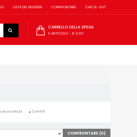
SO
LISTA DEI DESIDERI
CONFRONTARE
CHECK-OUT
CARRELLO DELLA SPESA
0 ARTICOLO
-
€ 0,00
ture sicurezza
Comfort
CONFRONTARE (
0
)