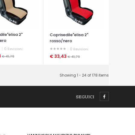
ile"elisa 2"
Coprisedile"elisa 2"
ero
rosso/nero
0
Revisioni
0
Revisioni
3
€ 33,43
€ 41,79
€ 41,79
A VELOCE
OCCHIATA VELOCE
Showing 1 - 24 of 178 items
SEGUICI