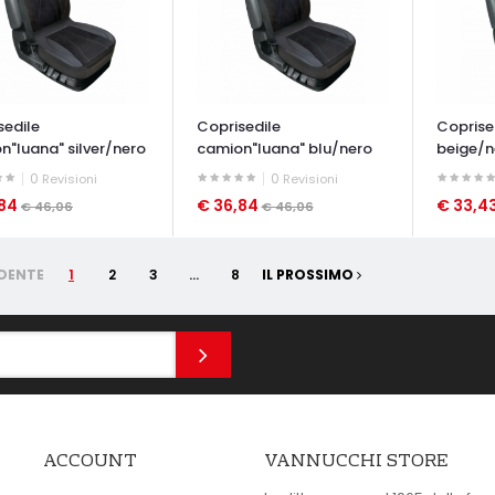
sedile
Coprisedile
Coprised
n"luana" silver/nero
camion"luana" blu/nero
beige/n
0
0
Revisioni
Revisioni
,84
€ 36,84
€ 33,4
€ 46,06
€ 46,06
ATA VELOCE
OCCHIATA VELOCE
OCCHIAT
DENTE
1
2
3
...
8
IL PROSSIMO
ACCOUNT
VANNUCCHI STORE