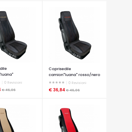
dile
Coprisedile
luana"
camion"luana" rosso/nero
ero
0
Revisioni
0
Revisioni
4
€ 36,84
€ 46,06
€ 46,06
A VELOCE
OCCHIATA VELOCE