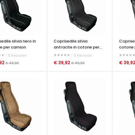
edile silvia nero in
Coprisedile silvia
Coprised
e per camion
antracite in cotone per...
cotone p
0
0
Revisioni
Revisioni
,92
€ 39,92
€ 39,9
€ 49,90
€ 49,90
ATA VELOCE
OCCHIATA VELOCE
OCCHIAT