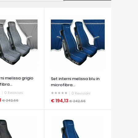
rni melissa grigio
Set interni melissa blu in
ibra...
microfibra...
0
Revisioni
0
Revisioni
3
€ 194,13
€ 242,66
€ 242,66
A VELOCE
OCCHIATA VELOCE