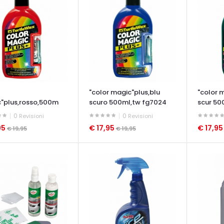
"color magic"plus,blu
"color 
"plus,rosso,500m
scuro 500ml,tw fg7024
scur 50
7022
0
0
Revisioni
Revisioni
95
€ 17,95
€ 17,9
€ 19,95
€ 19,95
ATA VELOCE
OCCHIATA VELOCE
OCCHIAT