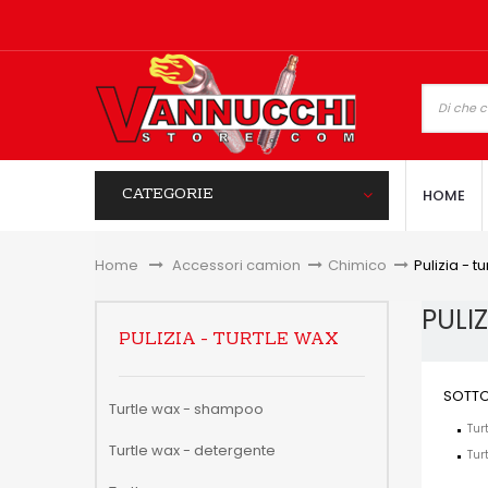
CATEGORIE
HOME
Home
&gt;
Accessori camion
>
Chimico
>
Pulizia - t
PULI
PULIZIA - TURTLE WAX
SOTTO
Turtle wax - shampoo
Tur
Turtle wax - detergente
Turt