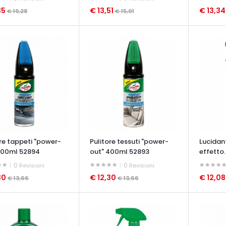
35
€ 13,51
€ 13,3
€ 19,28
€ 15,01
ATA VELOCE
OCCHIATA VELOCE
OCCHIAT
ore tappeti "power-
Pulitore tessuti "power-
Lucidan
400ml 52894
out" 400ml 52893
effetto..
0
0
Revisioni
Revisioni
30
€ 12,30
€ 12,0
€ 13,66
€ 13,66
ATA VELOCE
OCCHIATA VELOCE
OCCHIAT