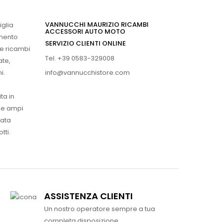
VANNUCCHI MAURIZIO RICAMBI
iglia
ACCESSORI AUTO MOTO
imento
SERVIZIO CLIENTI ONLINE
 e ricambi
Tel. +39 0583-329008
ate,
info@vannucchistore.com
i.
ta in
ue ampi
vata
tti.
ASSISTENZA CLIENTI
Un nostro operatore sempre a tua
completa disposizione