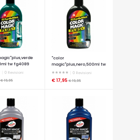
magic"plus,verde
"color
0ml tw fg4089
magic"plus,nero,500ml tw
fg7026
0
Revisioni
0
Revisioni
5
€ 17,95
€ 19,95
€ 19,95
A VELOCE
OCCHIATA VELOCE