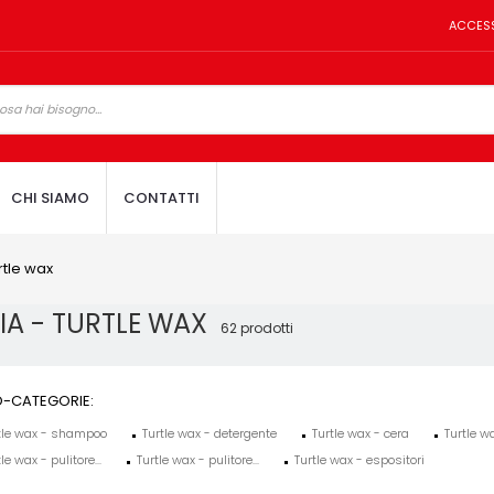
ACCES
CHI SIAMO
CONTATTI
urtle wax
ZIA - TURTLE WAX
62 prodotti
-CATEGORIE:
tle wax - shampoo
Turtle wax - detergente
Turtle wax - cera
Turtle w
le wax - pulitore...
Turtle wax - pulitore...
Turtle wax - espositori