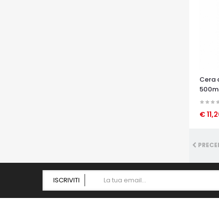
Cera 
500ml
7758
€ 11,
OCCHI
PRECE
ISCRIVITI