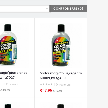
CONFRONTARE (
0
)
magic"plus,bianco
"color magic"plus,argento
tw fg7027
500ml,tw fg4660
0
Revisioni
0
Revisioni
5
€ 17,95
€ 19,95
€ 19,95
A VELOCE
OCCHIATA VELOCE