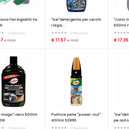
nova fari ingialliti tw
"ice"detergente per cerchi
"color 
6
i lega,...
500ml 
0
0
Revisioni
Revisioni
57
€ 17,57
€ 17,3
€ 19,52
€ 19,52
ATA VELOCE
OCCHIATA VELOCE
OCCHIAT
r magic" nero 500ml
Pulitore pelle "power-out"
"ice"det
08
400ml 52895
pe auto,
0
0
Revisioni
Revisioni