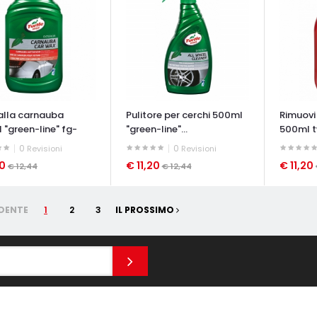
alla carnauba
Pulitore per cerchi 500ml
Rimuovi
 "green-line" fg-
"green-line"...
500ml t
0
0
Revisioni
Revisioni
20
€ 11,20
€ 11,20
€ 12,44
€ 12,44
ATA VELOCE
OCCHIATA VELOCE
OCCHIAT
DENTE
1
2
3
IL PROSSIMO