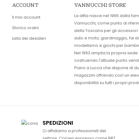
ACCOUNT
VANNUCCHI STORE
La ditta nasce nel 1965 dalla fam
Il mio account
Vannucchi, come punto di rifer
Storico ordini
della Toscana per gli accessori
auto e moto, giardinaggio, fai d
Lista dei desideri
modellismo e giochi per bambin
Nel 1993 amplia la propria sede
costruendo l'attuale punto vendi
Piano a Lucca che dispone di d
magazzini offrendo così un ele
disponibilità su tutti i propri prodo
SPEDIZIONI
Ci affidiamo a professionisti del
settore. Corrieri espresso come BRT