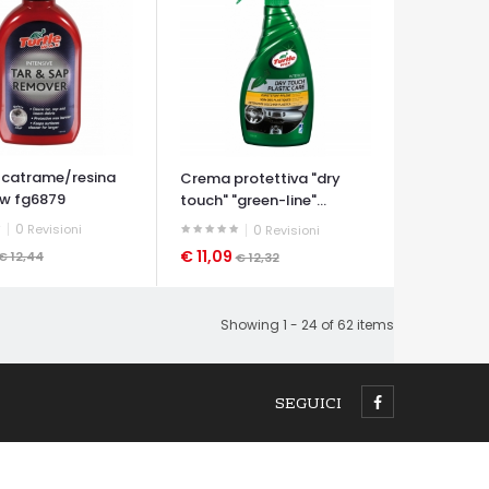
 catrame/resina
Crema protettiva "dry
w fg6879
touch" "green-line"...
0
Revisioni
0
Revisioni
€ 11,09
€ 12,44
€ 12,32
A VELOCE
OCCHIATA VELOCE
Showing 1 - 24 of 62 items
SEGUICI