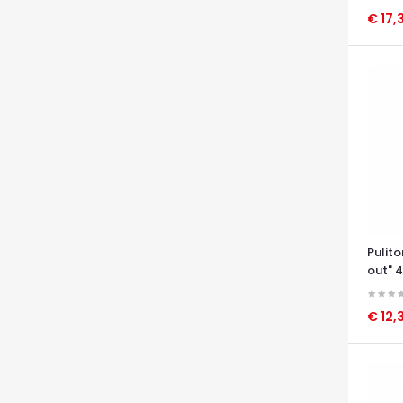
€ 17,
OCCHI
Pulit
out" 
€ 12,
OCCHI