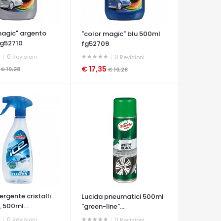
magic" argento
"color magic" blu 500ml
fg52710
fg52709
0
Revisioni
0
Revisioni
5
€ 17,35
€ 19,28
€ 19,28
A VELOCE
OCCHIATA VELOCE
ergente cristalli
Lucida pneumatici 500ml
 500ml....
"green-line"...
0
Revisioni
0
Revisioni