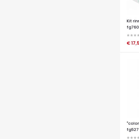
Kit rin
fg760
€ 17,
OCCHI
"colo
fg527