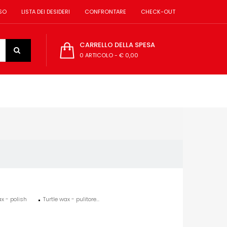
SO
LISTA DEI DESIDERI
CONFRONTARE
CHECK-OUT
CARRELLO DELLA SPESA
0 ARTICOLO
-
€ 0,00
ax - polish
Turtle wax - pulitore...