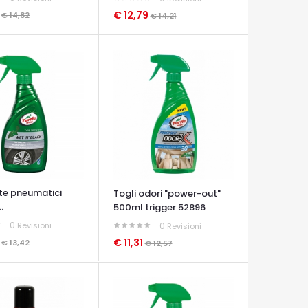
4
€ 12,79
€ 14,82
€ 14,21
A VELOCE
OCCHIATA VELOCE
te pneumatici
Togli odori "power-out"
.
500ml trigger 52896
0
Revisioni
0
Revisioni
8
€ 11,31
€ 13,42
€ 12,57
A VELOCE
OCCHIATA VELOCE