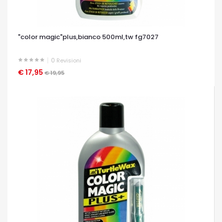
"color magic"plus,bianco 500ml,tw fg7027
0
Revisioni
€ 17,95
OCCHIATA VELOCE
€ 19,95