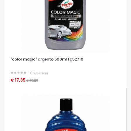
"color magic" argento 500ml fg52710
0
Revisioni
€ 17,35
OCCHIATA VELOCE
€ 19,28