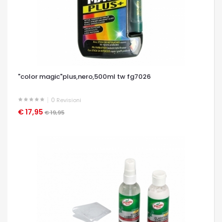
"color magic"plus,nero,500ml tw fg7026
0
Revisioni
€ 17,95
OCCHIATA VELOCE
€ 19,95