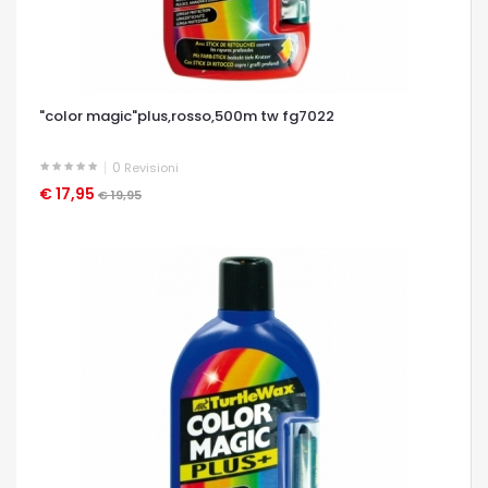
"color magic"plus,rosso,500m tw fg7022
0
Revisioni
€ 17,95
OCCHIATA VELOCE
€ 19,95