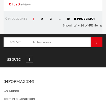
€ 11,20
OCCHIATA VELOCE
€ 12,44
PRECEDENTE
1
2
3
...
19
IL PROSSIMO
Showing 1 - 24 of 453 items
ISCRIVITI
SEGUICI
INFORMAZIONI
Chi Siamo
Termini e Condizioni