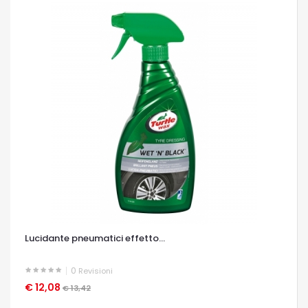
Lucidante pneumatici effetto...
0
Revisioni
€ 12,08
OCCHIATA VELOCE
€ 13,42