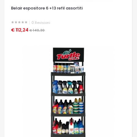
Belair espositore 6 +13 refil assortiti
0
Revisioni
€ 112,24
OCCHIATA VELOCE
€ 140,30