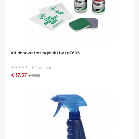
Kit rinnova fari ingialliti tw fg7606
0
Revisioni
€ 17,57
OCCHIATA VELOCE
€ 19,52