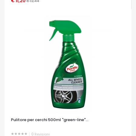
€ 11,20
OCCHIATA VELOCE
€ 12,44
Pulitore per cerchi 500ml "green-line"...
0
Revisioni