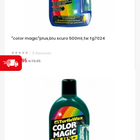
"color magic"plus,blu scuro 500ml,tw fg7024
0
Revisioni
€ 17,95
OCCHIATA VELOCE
€ 19,95