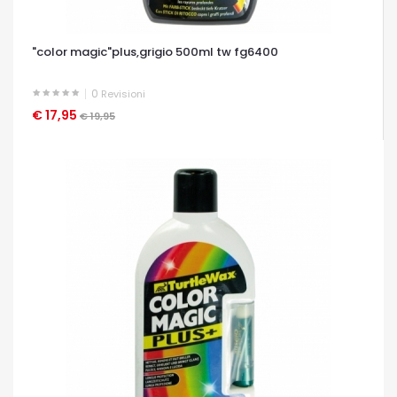
"color magic"plus,grigio 500ml tw fg6400
0
Revisioni
€ 17,95
OCCHIATA VELOCE
€ 19,95