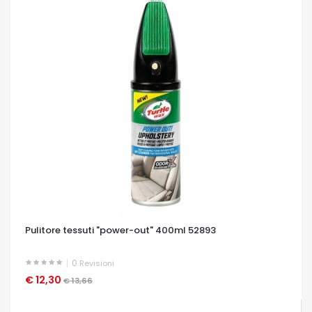
Pulitore tessuti "power-out" 400ml 52893
0
Revisioni
€ 12,30
OCCHIATA VELOCE
€ 13,66