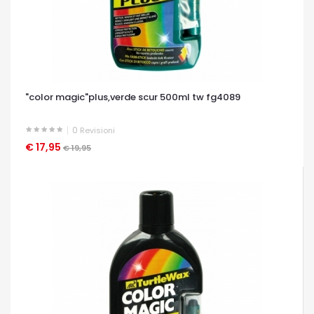
"color magic"plus,verde scur 500ml tw fg4089
0
Revisioni
€ 17,95
OCCHIATA VELOCE
€ 19,95