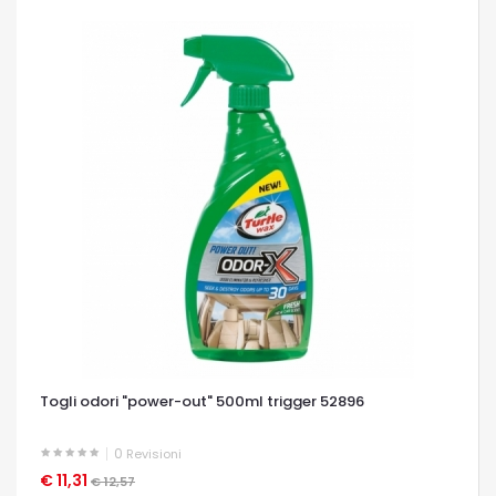
Togli odori "power-out" 500ml trigger 52896
0
Revisioni
€ 11,31
OCCHIATA VELOCE
€ 12,57