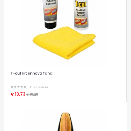
T-cut kit rinnova fanali
0
Revisioni
€ 13,73
OCCHIATA VELOCE
€ 15,25