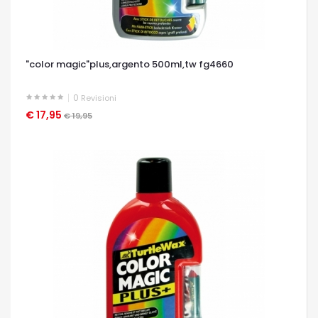
"color magic"plus,argento 500ml,tw fg4660
0
Revisioni
€ 17,95
OCCHIATA VELOCE
€ 19,95