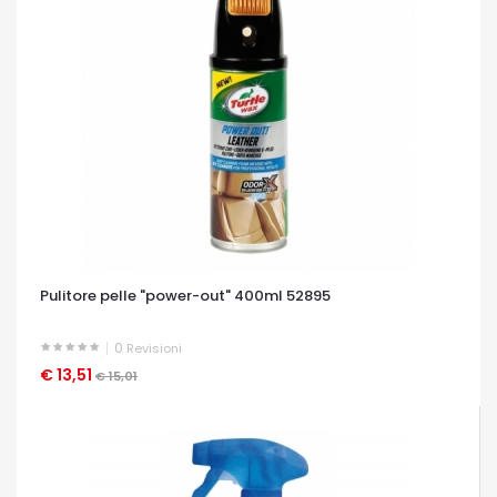
Pulitore pelle "power-out" 400ml 52895
0
Revisioni
€ 13,51
OCCHIATA VELOCE
€ 15,01