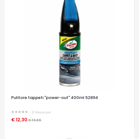
Pulitore tappeti "power-out" 400ml 52894
0
Revisioni
€ 12,30
OCCHIATA VELOCE
€ 13,66