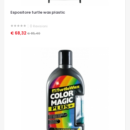
Espositore turtle wax plastic
0
Revisioni
€ 68,32
OCCHIATA VELOCE
€ 85,40