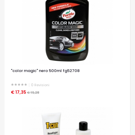
"color magic" nero 500ml fg52708
0
Revisioni
€ 17,35
OCCHIATA VELOCE
€ 19,28