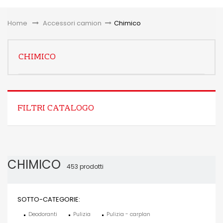
Toggle
Home
&gt;
Accessori camion
>
Chimico
CHIMICO
FILTRI CATALOGO
CHIMICO
453 prodotti
SOTTO-CATEGORIE:
Deodoranti
Pulizia
Pulizia - carplan