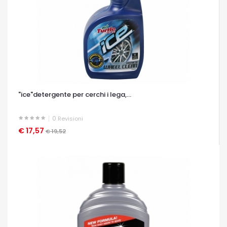
"ice"detergente per cerchi i lega,...
0
Revisioni
€ 17,57
OCCHIATA VELOCE
€ 19,52