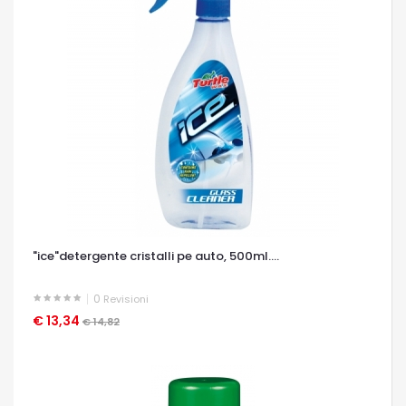
"ice"detergente cristalli pe auto, 500ml....
0
Revisioni
€ 13,34
OCCHIATA VELOCE
€ 14,82