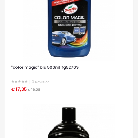
"color magic" blu 500ml fg52709
0
Revisioni
€ 17,35
OCCHIATA VELOCE
€ 19,28