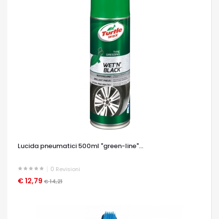
Lucida pneumatici 500ml "green-line"...
0
Revisioni
€ 12,79
OCCHIATA VELOCE
€ 14,21