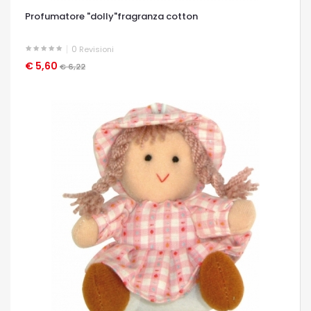
Profumatore "dolly"fragranza cotton
0
Revisioni
€ 5,60
OCCHIATA VELOCE
€ 6,22