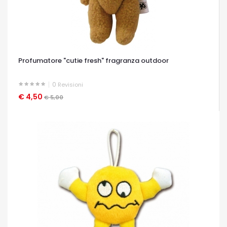
Profumatore "cutie fresh" fragranza outdoor
0
Revisioni
€ 4,50
OCCHIATA VELOCE
€ 5,00