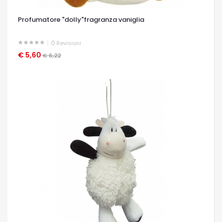
Profumatore "dolly"fragranza vaniglia
0
Revisioni
€ 5,60
OCCHIATA VELOCE
€ 6,22