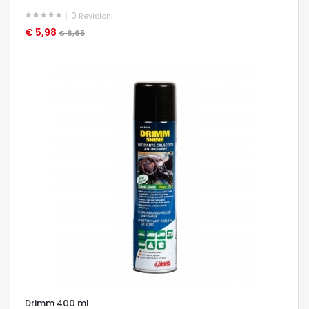
0
Revisioni
€ 5,98
OCCHIATA VELOCE
€ 6,65
Drimm 400 ml.