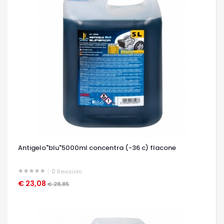
Antigelo"blu"5000ml concentra (-36 c) flacone
0
Revisioni
€ 23,08
OCCHIATA VELOCE
€ 28,85