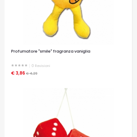
Profumatore "smile" fragranza vaniglia
0
Revisioni
€ 3,86
OCCHIATA VELOCE
€ 4,29