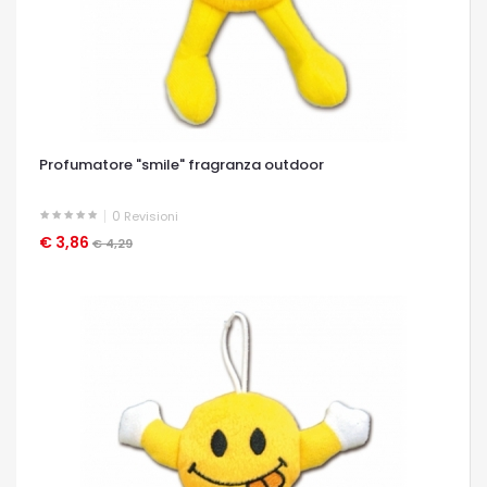
Profumatore "smile" fragranza outdoor
0
Revisioni
€ 3,86
OCCHIATA VELOCE
€ 4,29