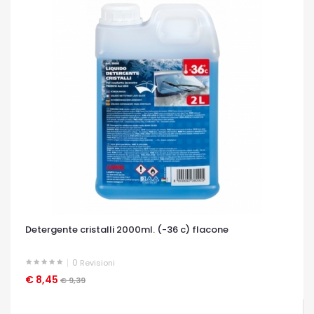
Detergente cristalli 2000ml. (-36 c) flacone
0
Revisioni
€ 8,45
OCCHIATA VELOCE
€ 9,39