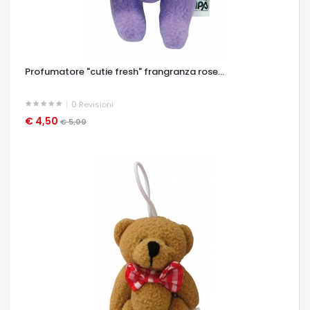
Profumatore "cutie fresh" frangranza rose...
0
Revisioni
€ 4,50
OCCHIATA VELOCE
€ 5,00