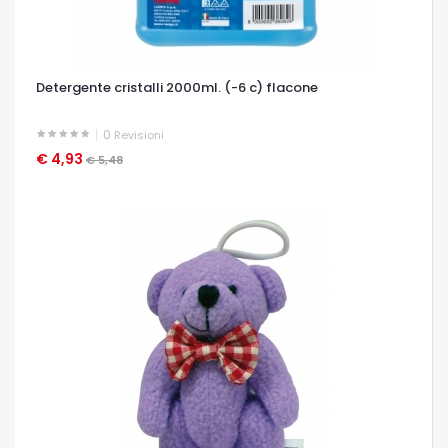
Detergente cristalli 2000ml. (-6 c) flacone
0
Revisioni
€ 4,93
OCCHIATA VELOCE
€ 5,48