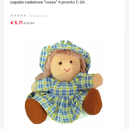
Liquido radiatore "rosso" 1l pronto (-20...
0
Revisioni
€ 5,71
OCCHIATA VELOCE
€ 6,34