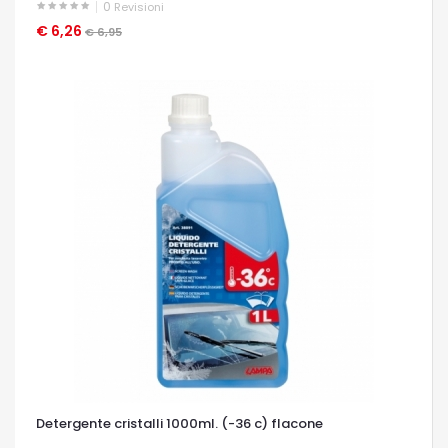
0
Revisioni
€ 6,26
OCCHIATA VELOCE
€ 6,95
Detergente cristalli 1000ml. (-36 c) flacone