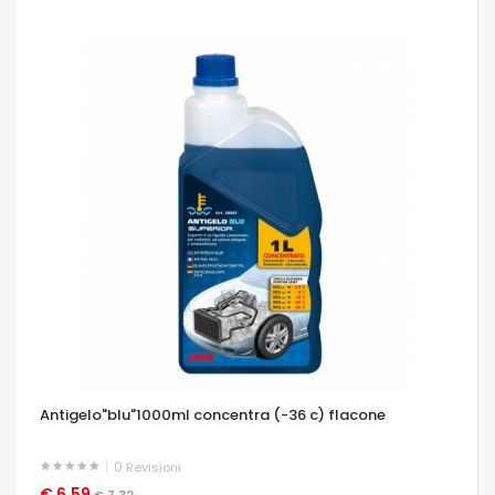
Antigelo"blu"1000ml concentra (-36 c) flacone
0
Revisioni
€ 6,59
OCCHIATA VELOCE
€ 7,32