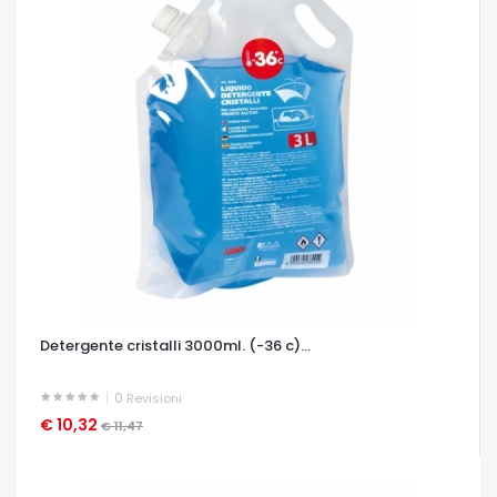
Detergente cristalli 3000ml. (-36 c)...
0
Revisioni
€ 10,32
OCCHIATA VELOCE
€ 11,47