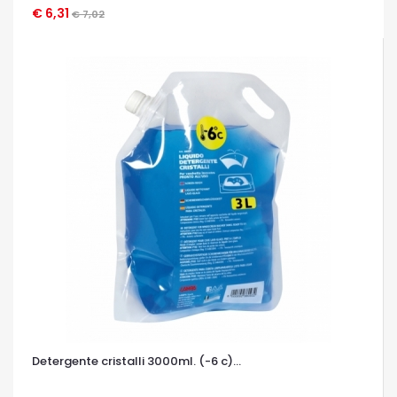
€ 6,31
OCCHIATA VELOCE
€ 7,02
Detergente cristalli 3000ml. (-6 c)...