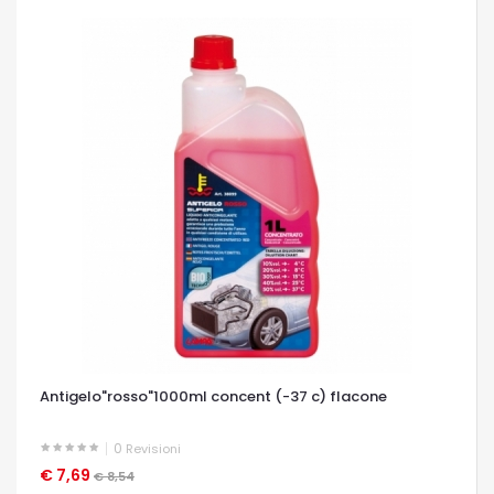
Antigelo"rosso"1000ml concent (-37 c) flacone
0
Revisioni
€ 7,69
OCCHIATA VELOCE
€ 8,54