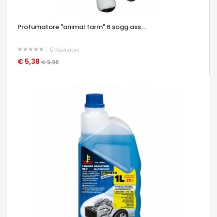
Profumatore "animal farm" 6 sogg ass....
0
Revisioni
€ 5,38
OCCHIATA VELOCE
€ 5,98