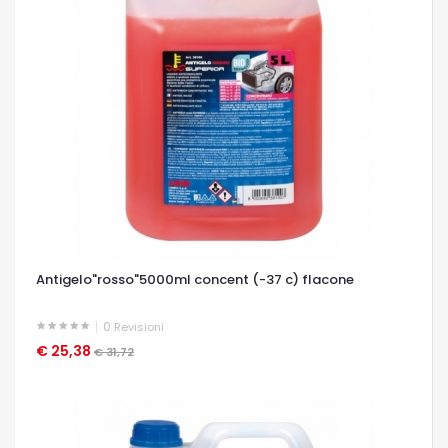
Antigelo"rosso"5000ml concent (-37 c) flacone
0
Revisioni
€ 25,38
OCCHIATA VELOCE
€ 31,72