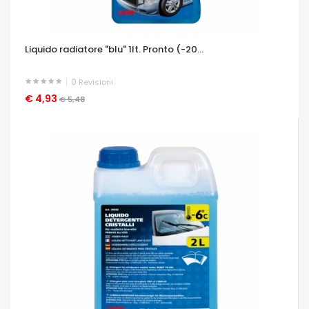
Liquido radiatore "blu" 1lt. Pronto (-20...
0
Revisioni
€ 4,93
OCCHIATA VELOCE
€ 5,48