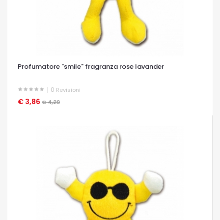
Profumatore "smile" fragranza rose lavander
0
Revisioni
€ 3,86
OCCHIATA VELOCE
€ 4,29