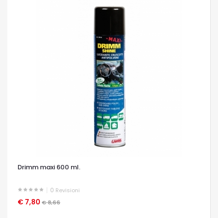
Drimm maxi 600 ml.
0
Revisioni
€ 7,80
OCCHIATA VELOCE
€ 8,66