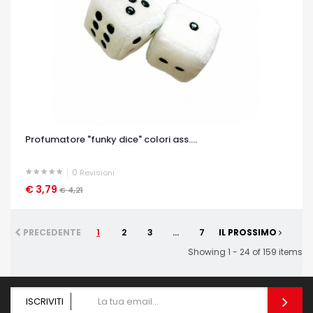
Profumatore "funky dice" colori ass....
0
Revisioni
€ 3,79
OCCHIATA VELOCE
€ 4,21
PRECEDENTE
1
2
3
...
7
IL PROSSIMO
Showing 1 - 24 of 159 items
ISCRIVITI