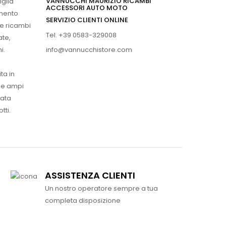
VANNUCCHI MAURIZIO RICAMBI
iglia
ACCESSORI AUTO MOTO
imento
SERVIZIO CLIENTI ONLINE
 e ricambi
Tel. +39 0583-329008
ate,
info@vannucchistore.com
i.
ta in
ue ampi
vata
tti.
ASSISTENZA CLIENTI
Un nostro operatore sempre a tua
completa disposizione