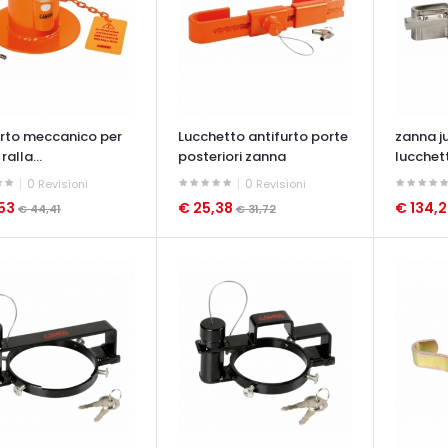
urto meccanico per
Lucchetto antifurto porte
zanna j
ralla...
posteriori zanna
lucchett
0
0
Revisioni
Revisioni
,53
€ 25,38
€ 134,
€ 44,41
€ 31,72
ATA VELOCE
OCCHIATA VELOCE
OCCHIAT