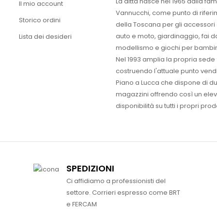
La ditta nasce nel 1965 dalla fam
Il mio account
Vannucchi, come punto di rifer
Storico ordini
della Toscana per gli accessori
auto e moto, giardinaggio, fai d
Lista dei desideri
modellismo e giochi per bambin
Nel 1993 amplia la propria sede
costruendo l'attuale punto vendi
Piano a Lucca che dispone di d
magazzini offrendo così un ele
disponibilità su tutti i propri prodo
SPEDIZIONI
Ci affidiamo a professionisti del
settore. Corrieri espresso come BRT
e FERCAM