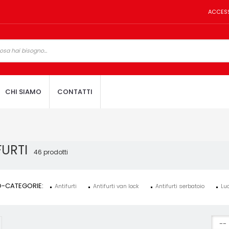
ACCES
CHI SIAMO
CONTATTI
FURTI
46 prodotti
-CATEGORIE:
Antifurti
Antifurti van lock
Antifurti serbatoio
Luc