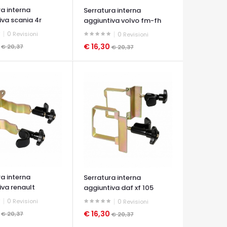
ra interna
Serratura interna
iva scania 4r
aggiuntiva volvo fm-fh
0
Revisioni
0
Revisioni
0
€ 16,30
€ 20,37
€ 20,37
A VELOCE
OCCHIATA VELOCE
ra interna
Serratura interna
iva renault
aggiuntiva daf xf 105
m
0
Revisioni
0
Revisioni
0
€ 16,30
€ 20,37
€ 20,37
A VELOCE
OCCHIATA VELOCE