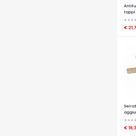
Antif
tapp
€ 21,
OCCHI
Serrat
aggiu
actro
€ 16,
OCCHI