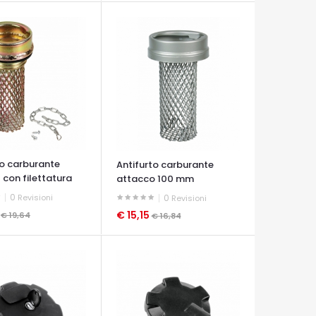
to carburante
Antifurto carburante
 con filettatura
attacco 100 mm
baionetta
0
Revisioni
0
Revisioni
8
€ 15,15
€ 19,64
€ 16,84
A VELOCE
OCCHIATA VELOCE