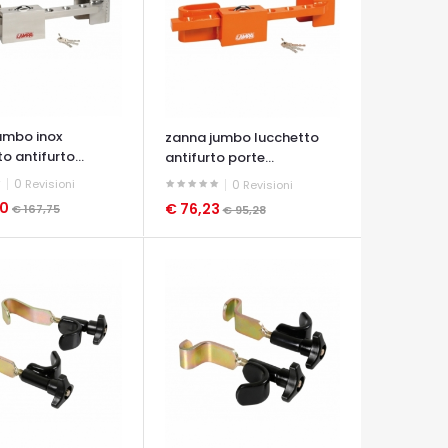
umbo inox
zanna jumbo lucchetto
o antifurto...
antifurto porte...
0
Revisioni
0
Revisioni
20
€ 76,23
€ 167,75
€ 95,28
A VELOCE
OCCHIATA VELOCE