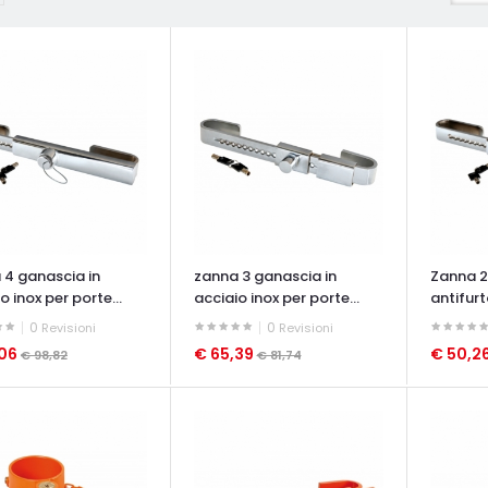
 4 ganascia in
zanna 3 ganascia in
Zanna 2
o inox per porte...
acciaio inox per porte...
antifurt
0
0
Revisioni
Revisioni
,06
€ 65,39
€ 50,2
€ 98,82
€ 81,74
ATA VELOCE
OCCHIATA VELOCE
OCCHIAT