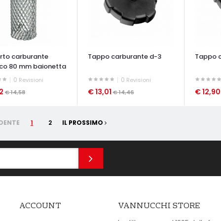
urto carburante
Tappo carburante d-3
Tappo c
co 80 mm baionetta
0
0
Revisioni
Revisioni
12
€ 13,01
€ 12,9
€ 14,58
€ 14,46
ATA VELOCE
OCCHIATA VELOCE
OCCHIAT
DENTE
1
2
IL PROSSIMO
ACCOUNT
VANNUCCHI STORE