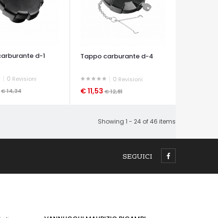
arburante d-1
Tappo carburante d-4
0
Revisioni
0
Revisioni
0
€ 11,53
€ 14,34
€ 12,81
A VELOCE
OCCHIATA VELOCE
Showing 1 - 24 of 46 items
SEGUICI