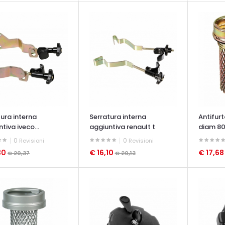
ura interna
Serratura interna
Antifur
tiva iveco...
aggiuntiva renault t
diam 80
0
0
Revisioni
Revisioni
30
€ 16,10
€ 17,6
€ 20,37
€ 20,13
ATA VELOCE
OCCHIATA VELOCE
OCCHIAT