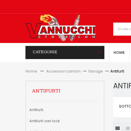
CATEGORIE
HOME
Home
&gt;
Accessori camion
>
Garage
>
Antifurti
ANTI
ANTIFURTI
SOTTO
Antifurti
Antifurti van lock