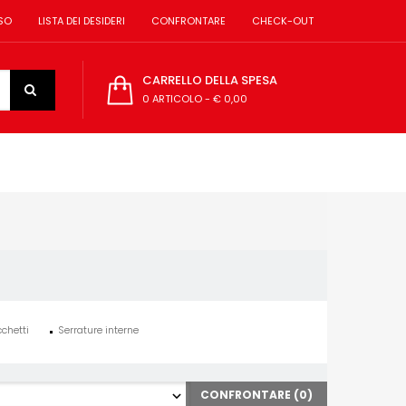
SO
LISTA DEI DESIDERI
CONFRONTARE
CHECK-OUT
CARRELLO DELLA SPESA
0 ARTICOLO
-
€ 0,00
chetti
Serrature interne
CONFRONTARE (
0
)