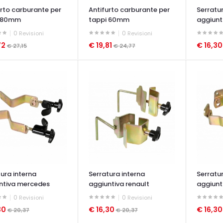
urto carburante per
Antifurto carburante per
Serratu
i 80mm
tappi 60mm
aggiunt
0
0
Revisioni
Revisioni
72
€ 19,81
€ 16,3
€ 27,15
€ 24,77
ATA VELOCE
OCCHIATA VELOCE
OCCHIAT
ura interna
Serratura interna
Serratu
ntiva mercedes
aggiuntiva renault
aggiunt
s
magnum
premiu
0
0
Revisioni
Revisioni
30
€ 16,30
€ 16,3
€ 20,37
€ 20,37
ATA VELOCE
OCCHIATA VELOCE
OCCHIAT