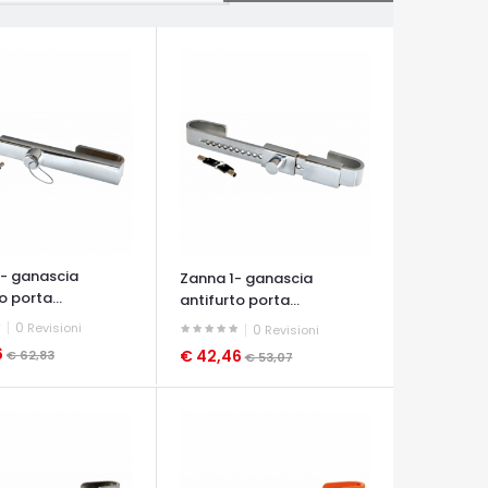
- ganascia
Zanna 1- ganascia
o porta...
antifurto porta...
0
Revisioni
0
Revisioni
6
€ 42,46
€ 62,83
€ 53,07
A VELOCE
OCCHIATA VELOCE