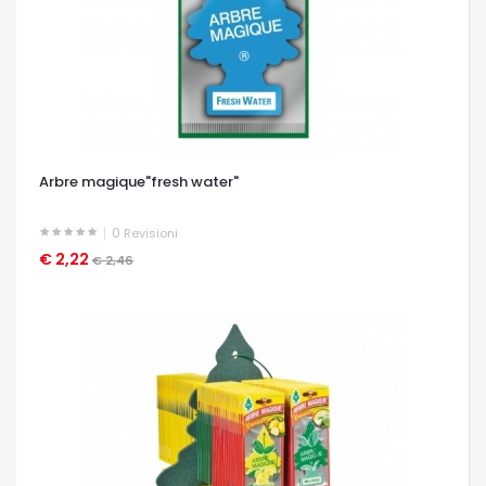
Arbre magique"fresh water"
0
Revisioni
€ 2,22
OCCHIATA VELOCE
€ 2,46