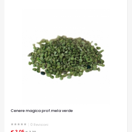
Cenere magica prof.mela verde
0
Revisioni
€ 3,05
OCCHIATA VELOCE
€ 3,39