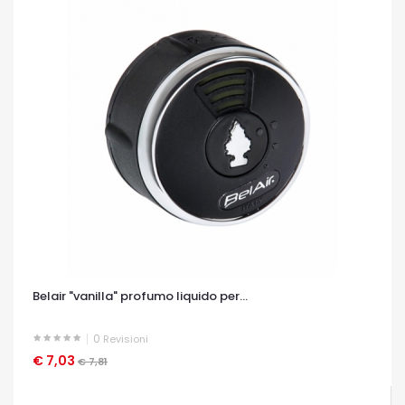
Belair "vanilla" profumo liquido per...
0
Revisioni
€ 7,03
OCCHIATA VELOCE
€ 7,81