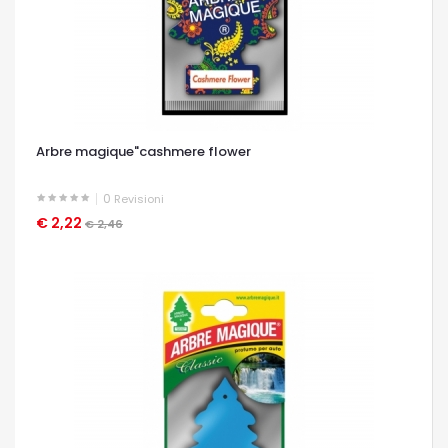
Arbre magique"cashmere flower
0
Revisioni
€ 2,22
OCCHIATA VELOCE
€ 2,46