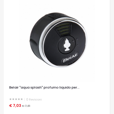
Belair "aqua splash" profumo liquido per...
0
Revisioni
€ 7,03
OCCHIATA VELOCE
€ 7,81