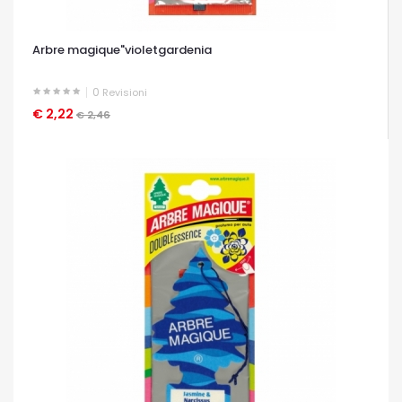
Arbre magique"violetgardenia
0
Revisioni
€ 2,22
OCCHIATA VELOCE
€ 2,46