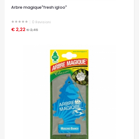
Arbre magique"fresh igloo"
0
Revisioni
€ 2,22
OCCHIATA VELOCE
€ 2,46