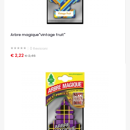
Arbre magique"vintage fruit"
0
Revisioni
€ 2,22
OCCHIATA VELOCE
€ 2,46