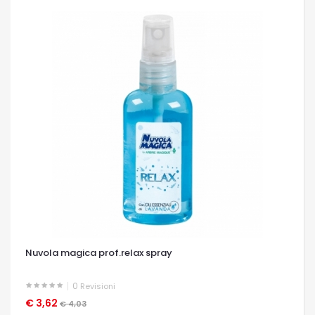
Nuvola magica prof.relax spray
0
Revisioni
€ 3,62
OCCHIATA VELOCE
€ 4,03