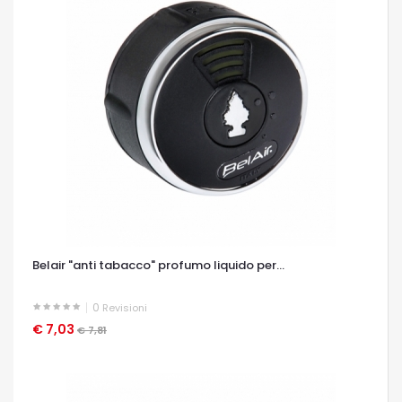
Belair "anti tabacco" profumo liquido per...
0
Revisioni
€ 7,03
OCCHIATA VELOCE
€ 7,81