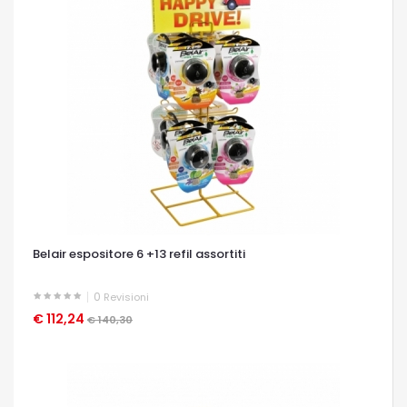
Belair espositore 6 +13 refil assortiti
0
Revisioni
€ 112,24
OCCHIATA VELOCE
€ 140,30