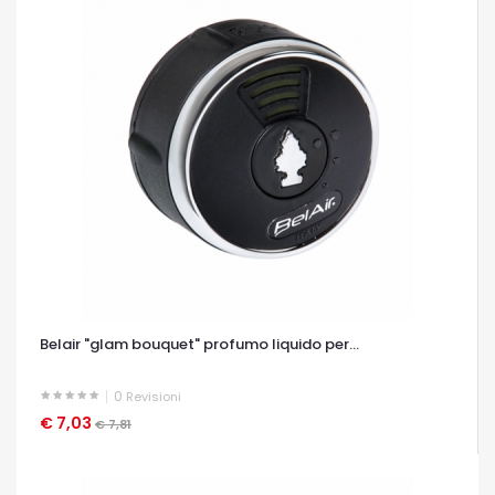
Belair "glam bouquet" profumo liquido per...
0
Revisioni
€ 7,03
OCCHIATA VELOCE
€ 7,81