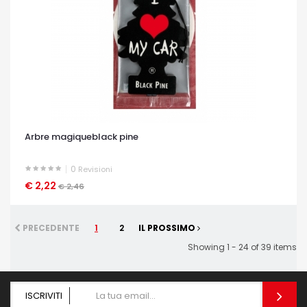
Arbre magiqueblack pine
0
Revisioni
€ 2,22
OCCHIATA VELOCE
€ 2,46
PRECEDENTE
1
2
IL PROSSIMO
Showing 1 - 24 of 39 items
ISCRIVITI