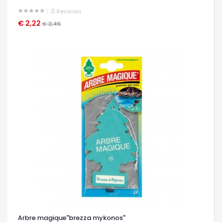
0
Revisioni
€ 2,22
OCCHIATA VELOCE
€ 2,46
Arbre magique"brezza mykonos"