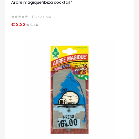
Arbre magique"ibiza cocktail"
0
Revisioni
€ 2,22
OCCHIATA VELOCE
€ 2,46