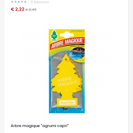
0
Revisioni
€ 2,22
OCCHIATA VELOCE
€ 2,46
Arbre magique "agrumi capri"