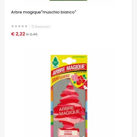
Arbre magique"muschio bianco"
0
Revisioni
€ 2,22
OCCHIATA VELOCE
€ 2,46