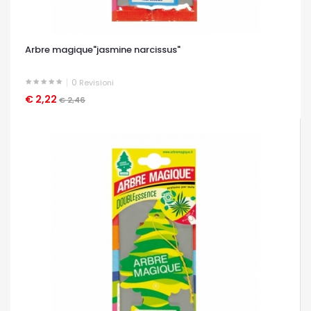
Arbre magique"jasmine narcissus"
0
Revisioni
€ 2,22
OCCHIATA VELOCE
€ 2,46