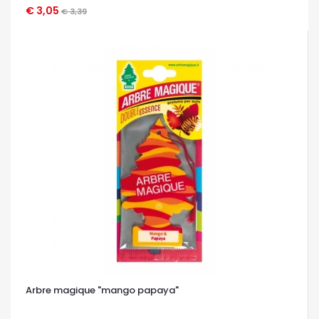
€ 3,05
OCCHIATA VELOCE
€ 3,39
Arbre magique "mango papaya"