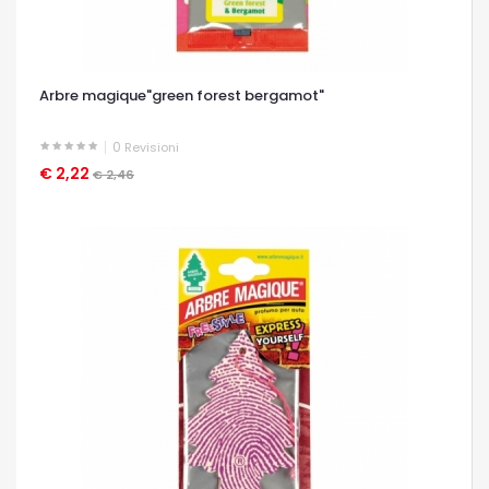
Arbre magique"green forest bergamot"
0
Revisioni
€ 2,22
OCCHIATA VELOCE
€ 2,46