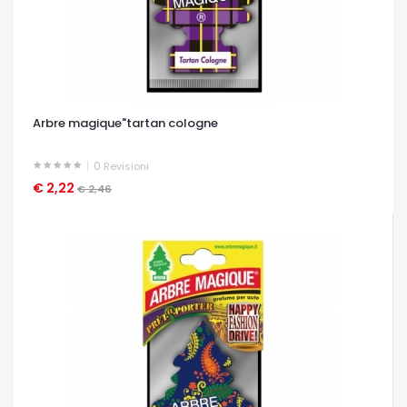
Arbre magique"tartan cologne
0
Revisioni
€ 2,22
OCCHIATA VELOCE
€ 2,46