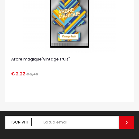
Arbre magique"vintage fruit"
€ 2,22
€ 2,46
OCCHIATA VELOCE
ISCRIVITI