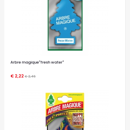
Arbre magique"fresh water"
€ 2,22
€ 2,46
OCCHIATA VELOCE