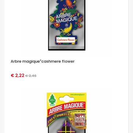
Arbre magique"cashmere flower
€ 2,22
€ 2,46
OCCHIATA VELOCE