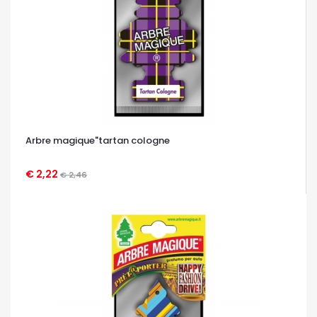
Arbre magique"tartan cologne
€ 2,22
€ 2,46
OCCHIATA VELOCE