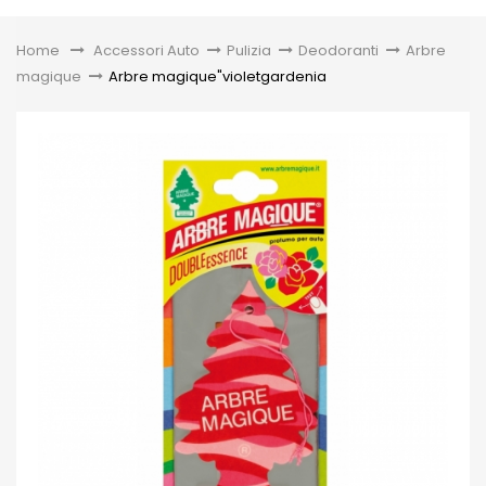
Toggle
Home
&gt;
Accessori Auto
>
Pulizia
>
Deodoranti
>
Arbre
magique
>
Arbre magique"violetgardenia