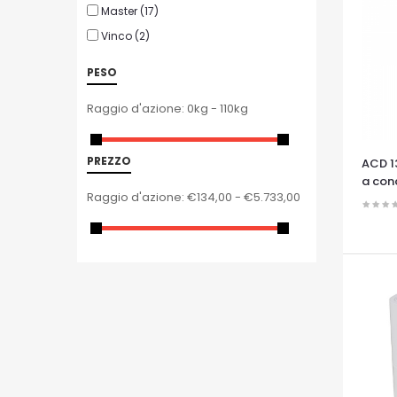
Master
(17)
Vinco
(2)
PESO
Raggio d'azione:
0kg - 110kg
PREZZO
ACD 1
a con
Raggio d'azione:
€134,00 - €5.733,00
OCCHI