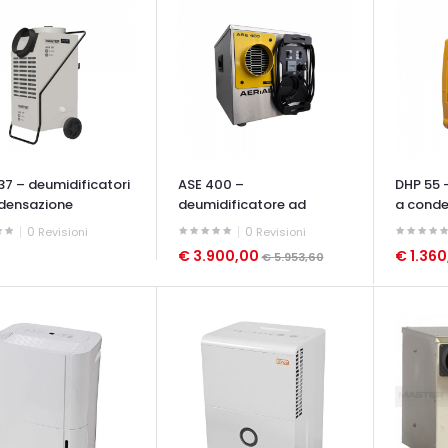
37 – deumidificatori
ASE 400 –
DHP 55 
densazione
deumidificatore ad
a conde
adsorbimento
0
0
Revisioni
Revisioni
€ 3.900,00
€ 1.36
€ 5.953,60
ATA VELOCE
OCCHIATA VELOCE
OCCHIAT