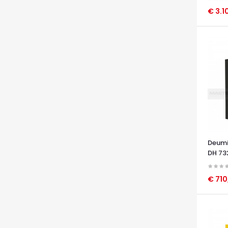
€ 3.1
OCCHI
Deumi
DH 73
€ 71
OCCHI