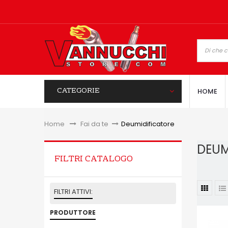
CATEGORIE
HOME
Home
&gt;
Fai da te
>
Deumidificatore
DEUM
FILTRI CATALOGO
FILTRI ATTIVI:
PRODUTTORE