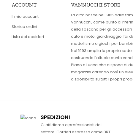
ACCOUNT
VANNUCCHI STORE
La ditta nasce nel 1965 dalla fam
Il mio account
Vannucchi, come punto di rifer
Storico ordini
della Toscana per gli accessori
auto e moto, giardinaggio, fai d
Lista dei desideri
modellismo e giochi per bambin
Nel 1993 amplia la propria sede
costruendo l'attuale punto vendi
Piano a Lucca che dispone di d
magazzini offrendo così un ele
disponibilità su tutti i propri prodo
SPEDIZIONI
Ci affidiamo a professionisti del
settore. Corrieri espresso come BRT