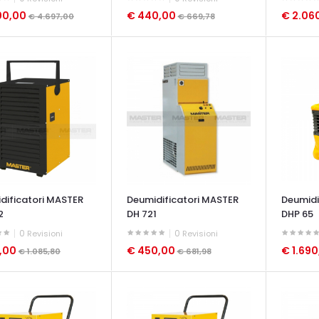
00,00
€ 440,00
€ 2.06
€ 4.697,00
€ 669,78
ATA VELOCE
OCCHIATA VELOCE
OCCHIAT
dificatori MASTER
Deumidificatori MASTER
Deumidi
2
DH 721
DHP 65
0
0
Revisioni
Revisioni
0,00
€ 450,00
€ 1.69
€ 1.085,80
€ 681,98
ATA VELOCE
OCCHIATA VELOCE
OCCHIAT