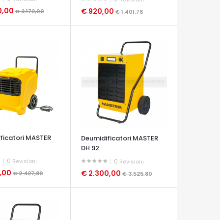
0,00
€ 920,00
€ 3.172,00
€ 1.401,78
A VELOCE
OCCHIATA VELOCE
ficatori MASTER
Deumidificatori MASTER
DH 92
0
Revisioni
0
Revisioni
0,00
€ 2.300,00
€ 2.427,80
€ 3.525,80
A VELOCE
OCCHIATA VELOCE