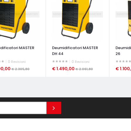
dificatori MASTER
Deumidificatori MASTER
Deumidi
DH 44
26
0
0
Revisioni
Revisioni
90,00
€ 1.490,00
€ 1.10
€ 2.305,80
€ 2.061,80
ATA VELOCE
OCCHIATA VELOCE
OCCHIAT