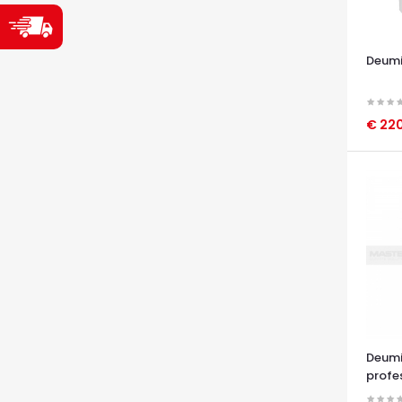
Deumi
€ 22
OCCHI
Deumi
profes
taglia