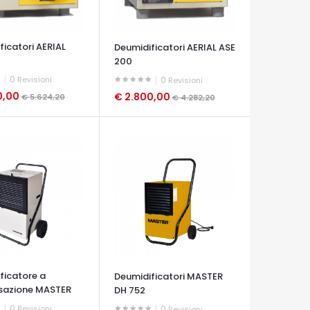
ficatori AERIAL
Deumidificatori AERIAL ASE
200
0
Revisioni
0
Revisioni
0,00
€ 2.800,00
€ 5.624,20
€ 4.282,20
A VELOCE
OCCHIATA VELOCE
ficatore a
Deumidificatori MASTER
sazione MASTER
DH 752
0
Revisioni
0
Revisioni