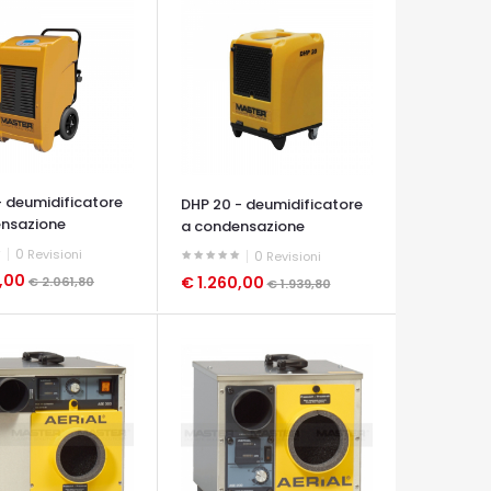
- deumidificatore
DHP 20 - deumidificatore
nsazione
a condensazione
0
Revisioni
0
Revisioni
0,00
€ 1.260,00
€ 2.061,80
€ 1.939,80
A VELOCE
OCCHIATA VELOCE