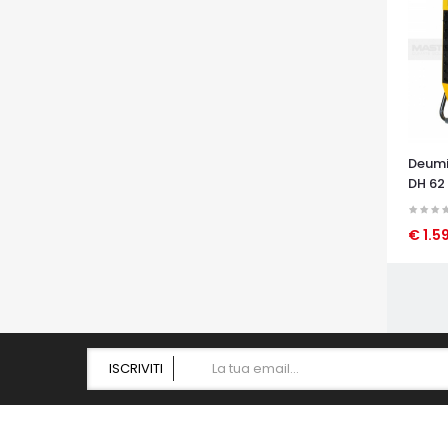
Deumi
DH 62
€ 1.5
OCCHI
ISCRIVITI