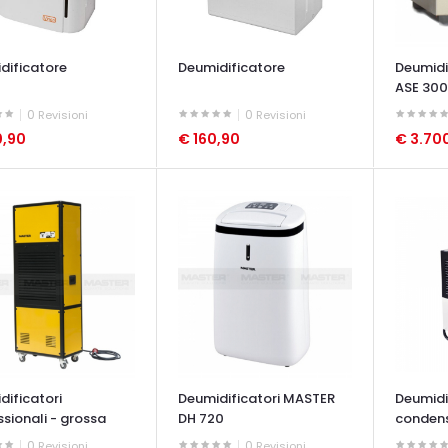
dificatore
Deumidificatore
Deumidi
ASE 300
0
0
Revisioni
Revisioni
0,90
€ 160,90
€ 3.70
ATA VELOCE
OCCHIATA VELOCE
OCCHIAT
dificatori
Deumidificatori MASTER
Deumidi
sionali - grossa
DH 720
conden
DH 792
0
0
Revisioni
Revisioni