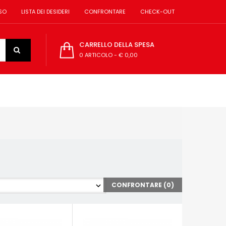
SO
LISTA DEI DESIDERI
CONFRONTARE
CHECK-OUT
CARRELLO DELLA SPESA
0 ARTICOLO
-
€ 0,00
CONFRONTARE (
0
)