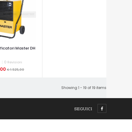
ficatori Master DH
0
Revisioni
0,00
€ 1.525,00
A VELOCE
Showing 1 - 19 of 19 items
SEGUICI