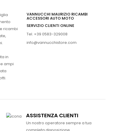
VANNUCCHI MAURIZIO RICAMBI
iglia
ACCESSORI AUTO MOTO
imento
SERVIZIO CLIENTI ONLINE
 e ricambi
Tel. +39 0583-329008
ate,
info@vannucchistore.com
i.
ta in
ue ampi
vata
tti.
ASSISTENZA CLIENTI
Un nostro operatore sempre a tua
completa disposizione