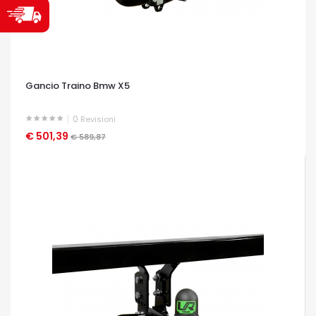
Gancio Traino Bmw X5
0
Revisioni
€ 501,39
OCCHIATA VELOCE
€ 589,87