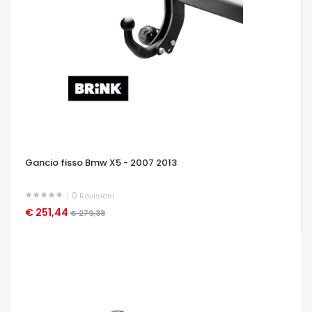
Gancio fisso Bmw X5 - 2007 2013
0
Revisioni
€ 251,44
OCCHIATA VELOCE
€ 279,38