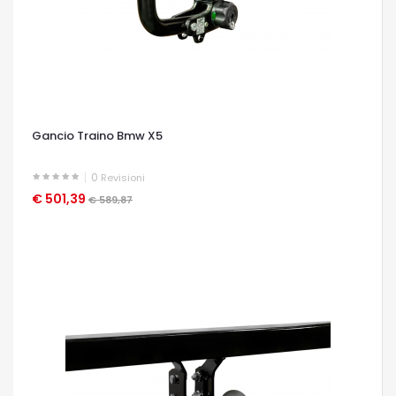
Gancio Traino Bmw X5
0
Revisioni
€ 501,39
OCCHIATA VELOCE
€ 589,87