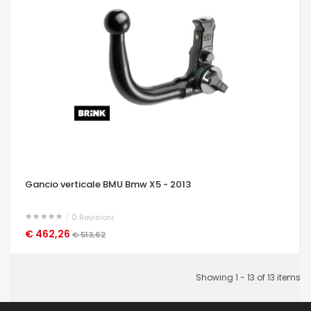
Gancio verticale BMU Bmw X5 - 2013
0
Revisioni
€ 462,26
OCCHIATA VELOCE
€ 513,62
Showing 1 - 13 of 13 items