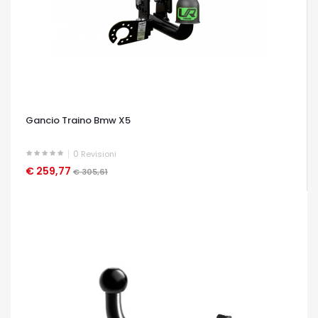
Gancio Traino Bmw X5
0
Revisioni
€ 259,77
OCCHIATA VELOCE
€ 305,61