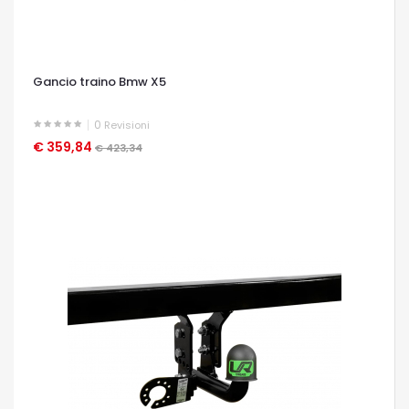
Gancio traino Bmw X5
0
Revisioni
€ 359,84
OCCHIATA VELOCE
€ 423,34