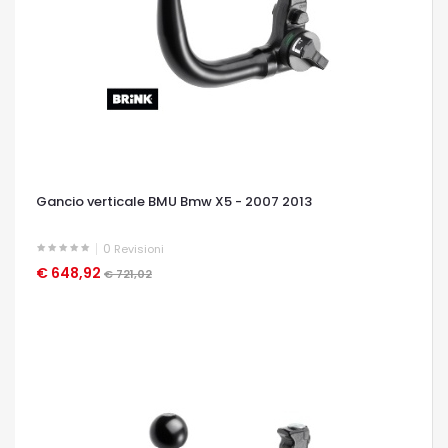
Gancio verticale BMU Bmw X5 - 2007 2013
0
Revisioni
€ 648,92
OCCHIATA VELOCE
€ 721,02