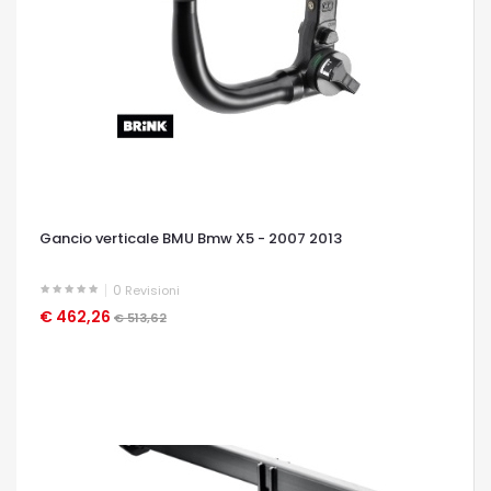
Gancio verticale BMU Bmw X5 - 2007 2013
0
Revisioni
€ 462,26
OCCHIATA VELOCE
€ 513,62