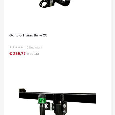
Gancio Traino Bmw X5
0
Revisioni
€ 259,77
OCCHIATA VELOCE
€ 305,61