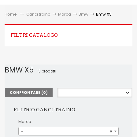
Toggle
Home
&gt;
Ganci traino
>
Marca
>
Bmw
>
Bmw X5
FILTRI CATALOGO
BMW X5
13 prodotti
CONFRONTARE (
0
)
FLITRIO GANCI TRAINO
Marca
-
×