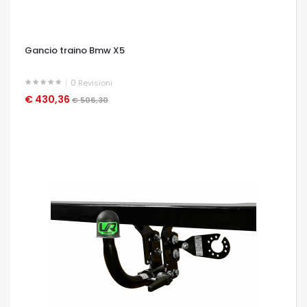
Gancio traino Bmw X5
0
Revisioni
€ 430,36
OCCHIATA VELOCE
€ 506,30