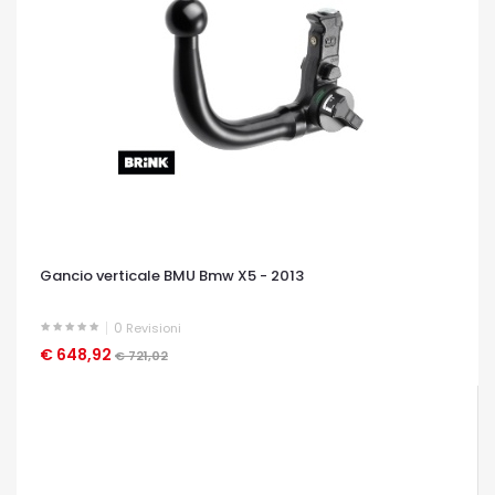
Gancio verticale BMU Bmw X5 - 2013
0
Revisioni
€ 648,92
OCCHIATA VELOCE
€ 721,02