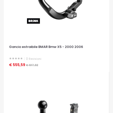
Gancio estraibile BMAR Bmw X5 - 2000 2006
0
Revisioni
€ 555,59
OCCHIATA VELOCE
€ 617,32