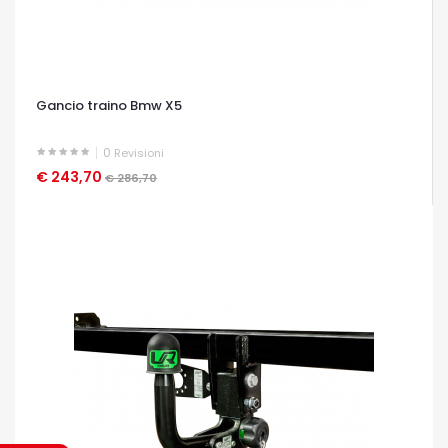
Gancio traino Bmw X5
0
Revisioni
€ 243,70
OCCHIATA VELOCE
€ 286,70