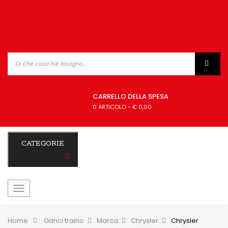
CARRELLO DELLA SPESA
0 ARTICOLO
-
€ 0,00
CATEGORIE
navigazione
Toggle
Home
&gt;
Ganci traino
>
Marca
>
Chrysler
>
Chrysler