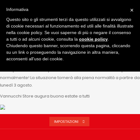
SPEDIZIONI PERIODO ESTIVO
×
Informativa
Questo sito o gli strumenti terzi da questo utilizzati si avvalgono
×
di cookie necessari al funzionamento ed utili alle finalità illustrate
ATTENZIONE
nella cookie policy. Se vuoi saperne di più o negare il consenso
a tutti o ad alcuni cookie, consulta la
cookie policy
.
Gentili clienti,
Chiudendo questo banner, scorrendo questa pagina, cliccando
vogliamo informarvi che da lunedì 20 a venerdì 31 luglio il nostro
su un link o proseguendo la navigazione in altra maniera,
servizio di spedizione potrebbe subire alcuni ritardi rispetto ai tempi
acconsenti all’uso dei cookie.
standard.
Lo shop rimane attivo e potrete continuare a fare i vostri acquisti
normalmente! La situazione tornerà alla piena normalità a partire da
lunedì 3 agosto.
Vannucchi Store augura buona estate a tutti
IMPOSTAZIONI