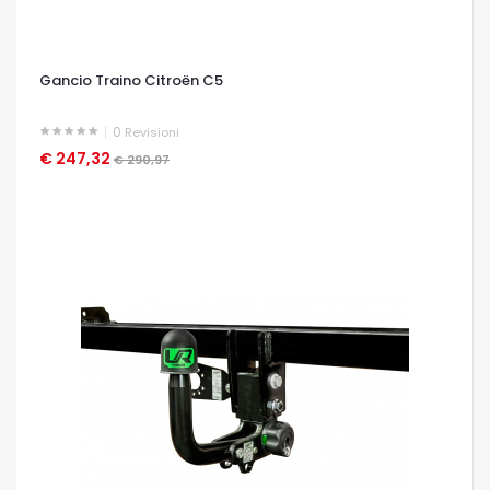
Gancio Traino Citroën C5
0
Revisioni
€ 247,32
OCCHIATA VELOCE
€ 290,97