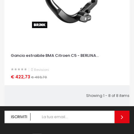
Gancio estraibile BMA Citroen C5 - BERLINA...
0
Revisioni
€ 422,73
OCCHIATA VELOCE
€ 469,70
Showing 1 - 8 of 8 items
ISCRIVITI