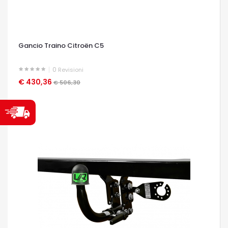
Gancio Traino Citroën C5
0
Revisioni
€ 430,36
OCCHIATA VELOCE
€ 506,30