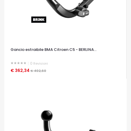
Gancio estraibile BMA Citroen C5 - BERLINA...
0
Revisioni
€ 362,34
OCCHIATA VELOCE
€ 402,60