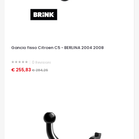
Gancio fisso Citroen C5 - BERLINA 2004 2008
0
Revisioni
€ 255,83
OCCHIATA VELOCE
€ 284,26