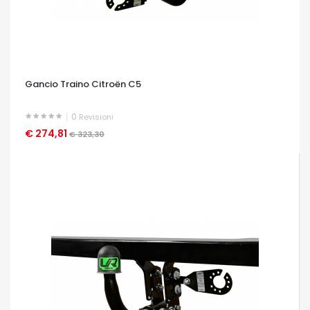
Gancio Traino Citroën C5
0
Revisioni
€ 274,81
OCCHIATA VELOCE
€ 323,30