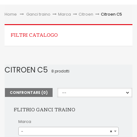
Toggle
Home
&gt;
Ganci traino
>
Marca
>
Citroen
>
Citroen C5
FILTRI CATALOGO
CITROEN C5
8 prodotti
CONFRONTARE (
0
)
FLITRIO GANCI TRAINO
Marca
-
×