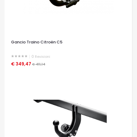
Gancio Traino Citroën C5
0
Revisioni
€ 349,47
OCCHIATA VELOCE
€ 411,14