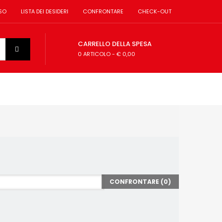
SO
LISTA DEI DESIDERI
CONFRONTARE
CHECK-OUT
CARRELLO DELLA SPESA
0 ARTICOLO
-
€ 0,00
CONFRONTARE (
0
)