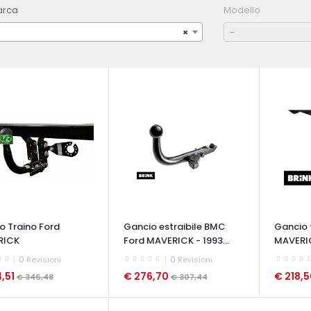
arca
Modello
×
-
o Traino Ford
Gancio estraibile BMC
Gancio 
RICK
Ford MAVERICK - 1993...
MAVERIC
0
0
Revisioni
Revisioni
,51
€ 276,70
€ 218,
€ 346,48
€ 307,44
ATA VELOCE
OCCHIATA VELOCE
OCCHIAT