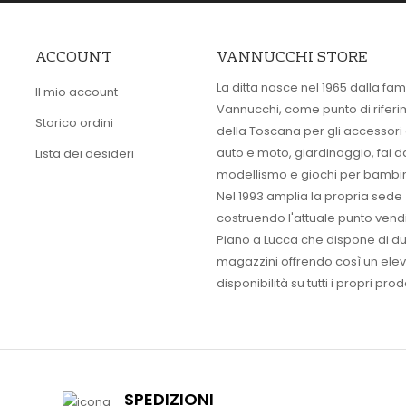
ACCOUNT
VANNUCCHI STORE
La ditta nasce nel 1965 dalla fam
Il mio account
Vannucchi, come punto di rifer
Storico ordini
della Toscana per gli accessori
auto e moto, giardinaggio, fai d
Lista dei desideri
modellismo e giochi per bambin
Nel 1993 amplia la propria sede
costruendo l'attuale punto vendi
Piano a Lucca che dispone di d
magazzini offrendo così un ele
disponibilità su tutti i propri prodo
SPEDIZIONI