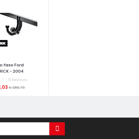
o fisso Ford
ICK - 2004
0
Revisioni
8,03
€ 286,70
ATA VELOCE