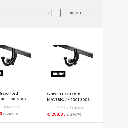
fisso Ford
Gancio fisso Ford
K - 1993 2001
MAVERICK - 2001 2003
0
Revisioni
0
Revisioni
50
€ 258,03
€ 242,78
€ 286,70
A VELOCE
OCCHIATA VELOCE