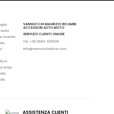
VANNUCCHI MAURIZIO RICAMBI
iglia
ACCESSORI AUTO MOTO
imento
SERVIZIO CLIENTI ONLINE
 e ricambi
Tel. +39 0583-329008
ate,
info@vannucchistore.com
i.
ta in
ue ampi
vata
tti.
ASSISTENZA CLIENTI