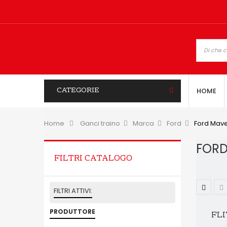
CATEGORIE
HOME
Home
&gt;
Ganci traino
>
Marca
>
Ford
>
Ford Mave
FOR
FILTRI CATALOGO
FILTRI ATTIVI:
PRODUTTORE
FLI