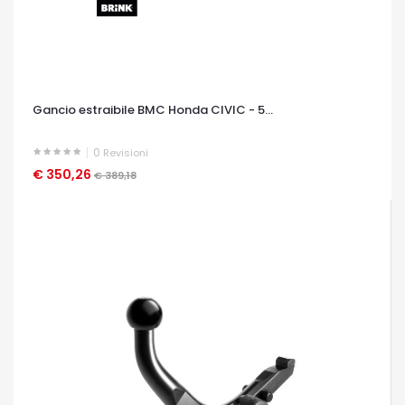
Gancio estraibile BMC Honda CIVIC - 5...
0
Revisioni
€ 350,26
OCCHIATA VELOCE
€ 389,18