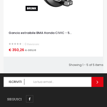
Gancio estraibile BMA Honda CIVIC - 5...
0
Revisioni
€ 350,26
OCCHIATA VELOCE
€ 389,18
Showing 1 - 5 of 5 items
ISCRIVITI
SEGUICI