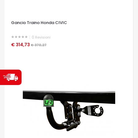
Gancio Traino Honda CIVIC
0
Revisioni
€ 314,73
OCCHIATA VELOCE
€ 370,27