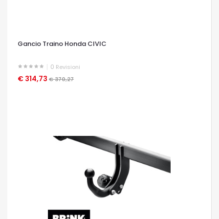
Gancio Traino Honda CIVIC
0
Revisioni
€ 314,73
OCCHIATA VELOCE
€ 370,27