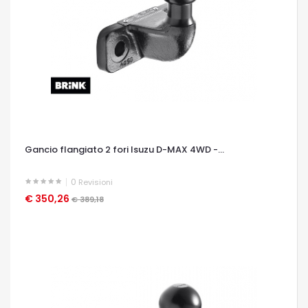
Gancio flangiato 2 fori Isuzu D-MAX 4WD -...
0
Revisioni
€ 350,26
OCCHIATA VELOCE
€ 389,18