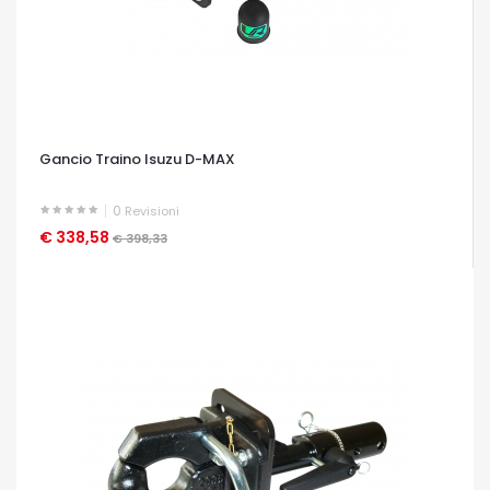
Gancio Traino Isuzu D-MAX
0
Revisioni
€ 338,58
OCCHIATA VELOCE
€ 398,33