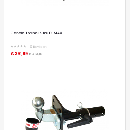
Gancio Traino Isuzu D-MAX
0
Revisioni
€ 391,99
OCCHIATA VELOCE
€ 461,16