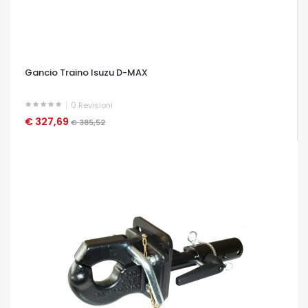
Gancio Traino Isuzu D-MAX
0
Revisioni
€ 327,69
OCCHIATA VELOCE
€ 385,52