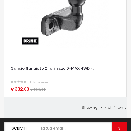
Gancio flangiato 2 fori Isuzu D-MAX 4WD -...
0
Revisioni
€ 332,69
OCCHIATA VELOCE
€ 369,66
Showing 1 - 14 of 14 items
ISCRIVITI