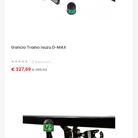
Gancio Traino Isuzu D-MAX
0
Revisioni
€ 327,69
OCCHIATA VELOCE
€ 385,52