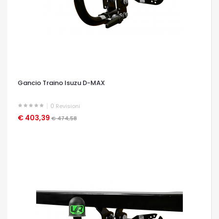
Gancio Traino Isuzu D-MAX
0
Revisioni
€ 403,39
OCCHIATA VELOCE
€ 474,58