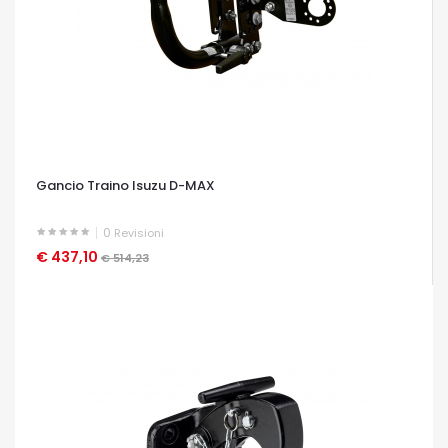
Gancio Traino Isuzu D-MAX
0
Revisioni
€ 437,10
OCCHIATA VELOCE
€ 514,23