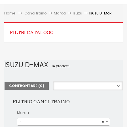
Toggle
Home
&gt;
Ganci traino
>
Marca
>
Isuzu
>
Isuzu D-Max
FILTRI CATALOGO
ISUZU D-MAX
14 prodotti
CONFRONTARE (
0
)
FLITRIO GANCI TRAINO
Marca
-
×