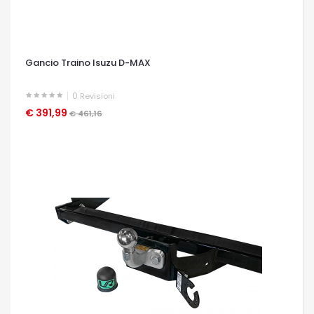
Gancio Traino Isuzu D-MAX
0
Revisioni
€ 391,99
OCCHIATA VELOCE
€ 461,16