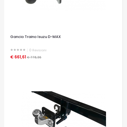
Gancio Traino Isuzu D-MAX
0
Revisioni
€ 661,61
OCCHIATA VELOCE
€ 778,36