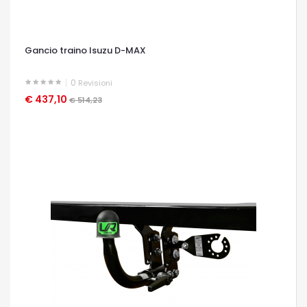
Gancio traino Isuzu D-MAX
0
Revisioni
€ 437,10
OCCHIATA VELOCE
€ 514,23