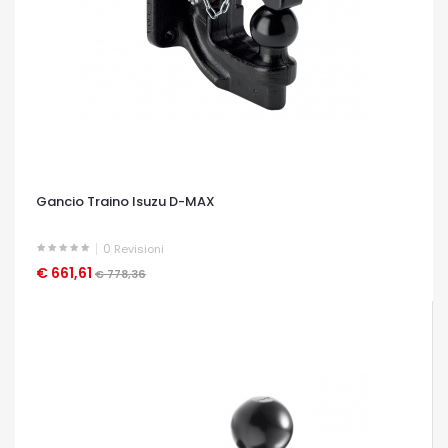
Gancio Traino Isuzu D-MAX
0
Revisioni
€ 661,61
OCCHIATA VELOCE
€ 778,36