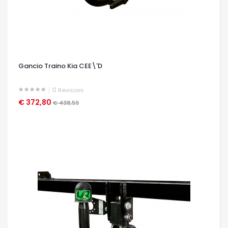
Gancio Traino Kia CEE\'D
0
Revisioni
€ 372,80
OCCHIATA VELOCE
€ 438,59