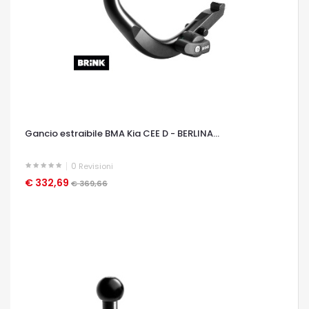
Gancio estraibile BMA Kia CEE D - BERLINA...
0
Revisioni
€ 332,69
OCCHIATA VELOCE
€ 369,66