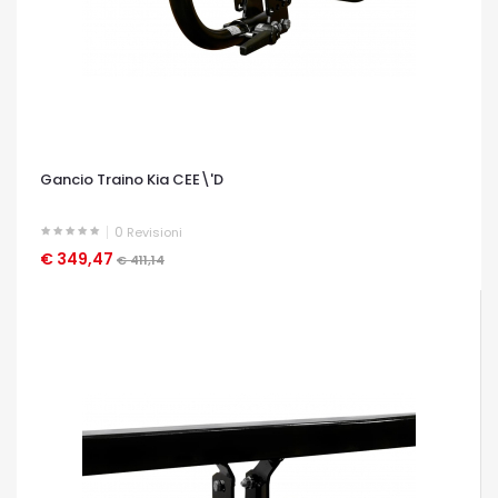
Gancio Traino Kia CEE\'D
0
Revisioni
€ 349,47
OCCHIATA VELOCE
€ 411,14