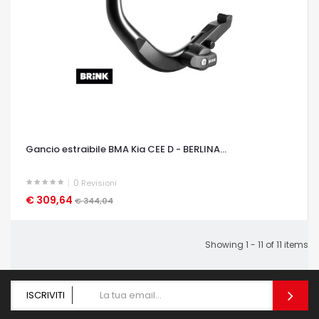
Gancio estraibile BMA Kia CEE D - BERLINA...
0
Revisioni
€ 309,64
OCCHIATA VELOCE
€ 344,04
Showing 1 - 11 of 11 items
ISCRIVITI