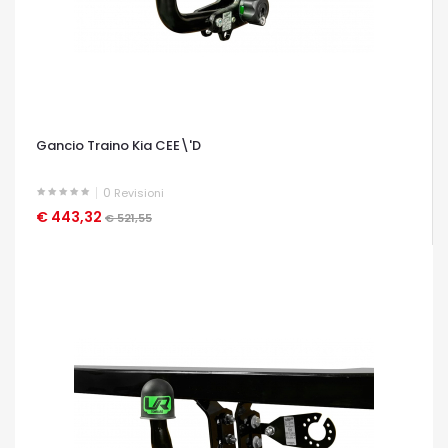
Gancio Traino Kia CEE\'D
0
Revisioni
€ 443,32
OCCHIATA VELOCE
€ 521,55