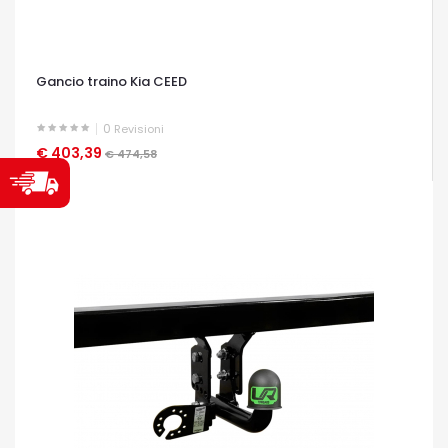
Gancio traino Kia CEED
0
Revisioni
€ 403,39
OCCHIATA VELOCE
€ 474,58