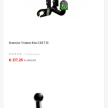
Gancio Traino Kia CEE\'D
0
Revisioni
€ 217,25
OCCHIATA VELOCE
€ 255,59