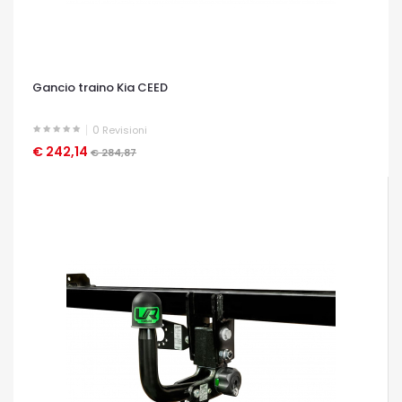
Gancio traino Kia CEED
0
Revisioni
€ 242,14
OCCHIATA VELOCE
€ 284,87