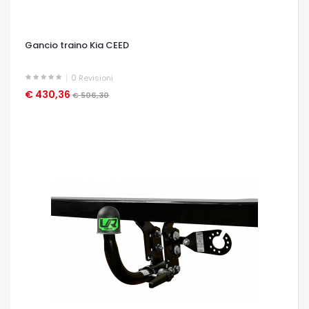
Gancio traino Kia CEED
0
Revisioni
€ 430,36
OCCHIATA VELOCE
€ 506,30