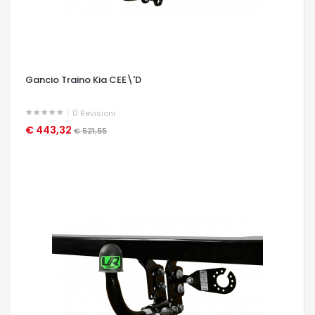
Gancio Traino Kia CEE\'D
0
Revisioni
€ 443,32
OCCHIATA VELOCE
€ 521,55