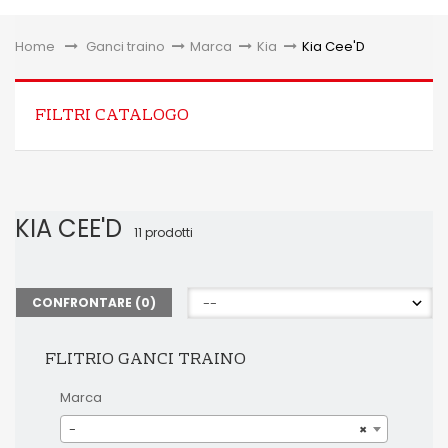
Toggle
Home
&gt;
Ganci traino
>
Marca
>
Kia
>
Kia Cee'D
FILTRI CATALOGO
KIA CEE'D
11 prodotti
CONFRONTARE (
0
)
FLITRIO GANCI TRAINO
Marca
-
×