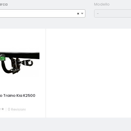
arca
Modello
×
-
o Traino Kia K2500
0
Revisioni
ATA VELOCE