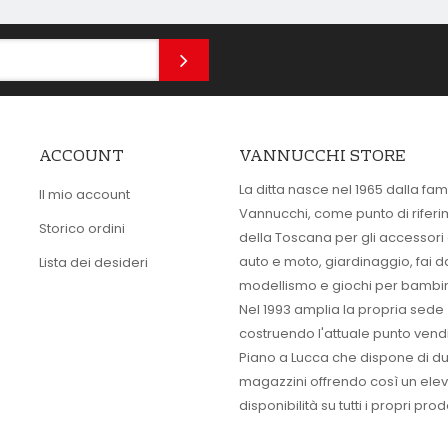
ACCOUNT
VANNUCCHI STORE
La ditta nasce nel 1965 dalla fam
Il mio account
Vannucchi, come punto di rifer
Storico ordini
della Toscana per gli accessori
auto e moto, giardinaggio, fai d
Lista dei desideri
modellismo e giochi per bambin
Nel 1993 amplia la propria sede
costruendo l'attuale punto vendi
Piano a Lucca che dispone di d
magazzini offrendo così un ele
disponibilità su tutti i propri prodo