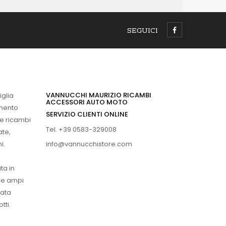
SEGUICI
VANNUCCHI MAURIZIO RICAMBI
iglia
ACCESSORI AUTO MOTO
imento
SERVIZIO CLIENTI ONLINE
 e ricambi
Tel. +39 0583-329008
ate,
info@vannucchistore.com
i.
ta in
ue ampi
vata
tti.