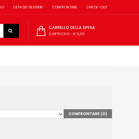
SO
LISTA DEI DESIDERI
CONFRONTARE
CHECK-OUT
CARRELLO DELLA SPESA
0 ARTICOLO
-
€ 0,00
CONFRONTARE (
0
)