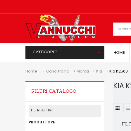
CATEGORIE
HOME
Home
&gt;
Ganci traino
>
Marca
>
Kia
>
Kia K2500
KIA 
FILTRI CATALOGO
FILTRI ATTIVI:
PRODUTTORE
FLI