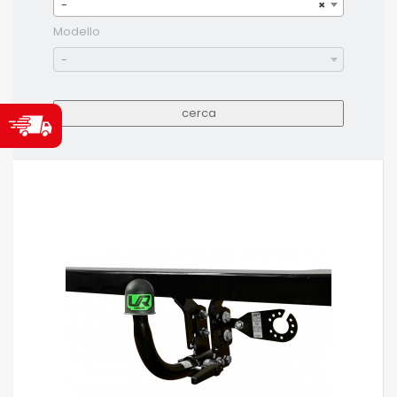
-
×
Modello
-