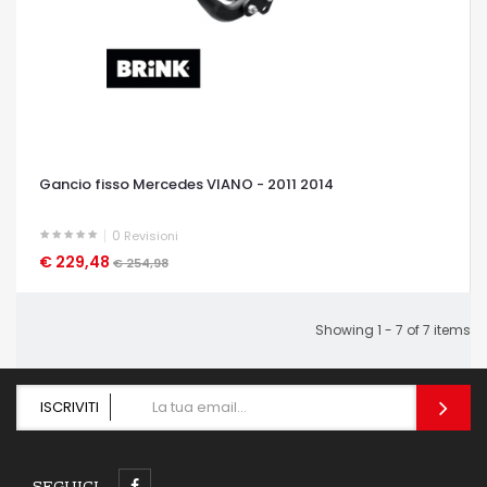
Gancio fisso Mercedes VIANO - 2011 2014
0
Revisioni
€ 229,48
OCCHIATA VELOCE
€ 254,98
Showing 1 - 7 of 7 items
ISCRIVITI