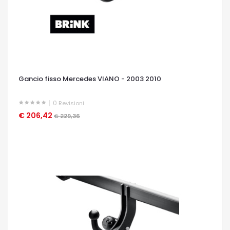
Gancio fisso Mercedes VIANO - 2003 2010
0
Revisioni
€ 206,42
OCCHIATA VELOCE
€ 229,36