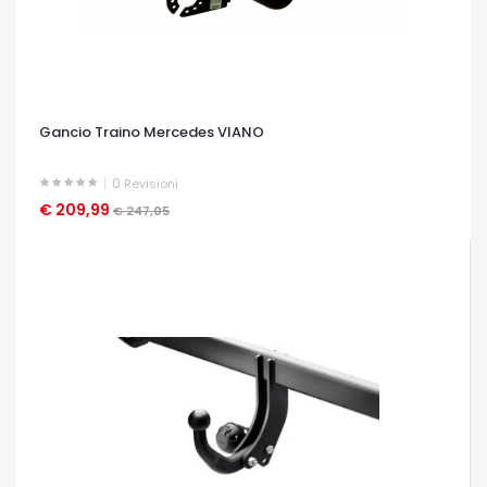
Gancio Traino Mercedes VIANO
0
Revisioni
€ 209,99
OCCHIATA VELOCE
€ 247,05