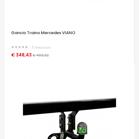
Gancio Traino Mercedes VIANO
0
Revisioni
€ 348,43
OCCHIATA VELOCE
€ 409,92