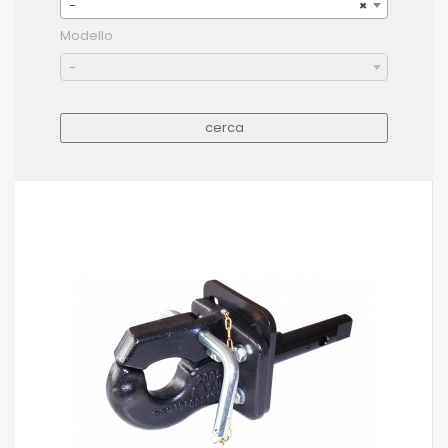
-
×
Modello
-