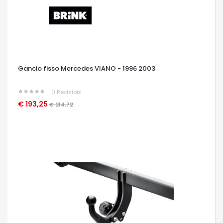
Gancio fisso Mercedes VIANO - 1996 2003
0
Revisioni
€ 193,25
OCCHIATA VELOCE
€ 214,72