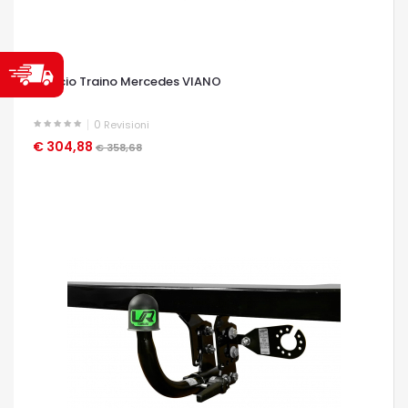
Gancio Traino Mercedes VIANO
0
Revisioni
€ 304,88
OCCHIATA VELOCE
€ 358,68