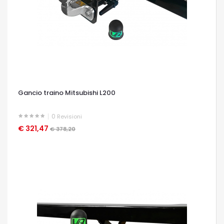
Gancio traino Mitsubishi L200
0
Revisioni
€ 321,47
OCCHIATA VELOCE
€ 378,20