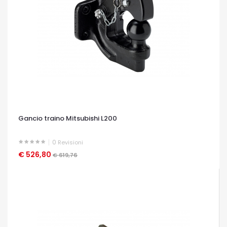
Gancio traino Mitsubishi L200
0
Revisioni
€ 526,80
OCCHIATA VELOCE
€ 619,76