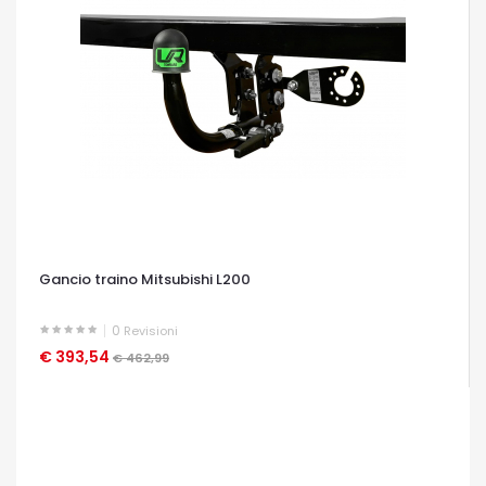
Gancio traino Mitsubishi L200
0
Revisioni
€ 393,54
OCCHIATA VELOCE
€ 462,99