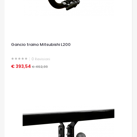
Gancio traino Mitsubishi L200
0
Revisioni
€ 393,54
OCCHIATA VELOCE
€ 462,99