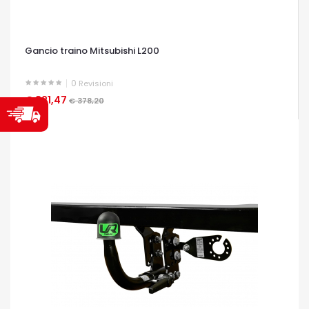
Gancio traino Mitsubishi L200
0
Revisioni
€ 321,47
OCCHIATA VELOCE
€ 378,20