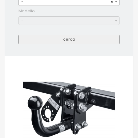
-
×
Modello
-