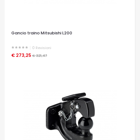
Gancio traino Mitsubishi L200
0
Revisioni
€ 273,25
OCCHIATA VELOCE
€ 321,47