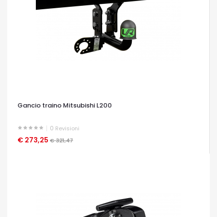
Gancio traino Mitsubishi L200
0
Revisioni
€ 273,25
OCCHIATA VELOCE
€ 321,47