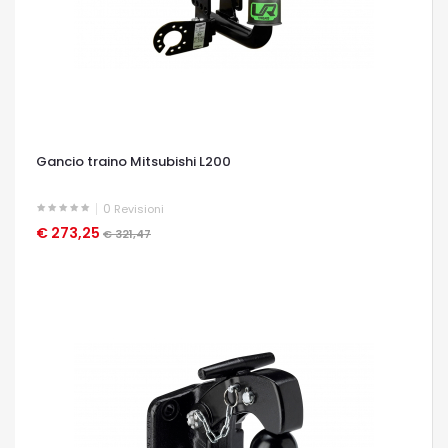
Gancio traino Mitsubishi L200
0
Revisioni
€ 273,25
OCCHIATA VELOCE
€ 321,47