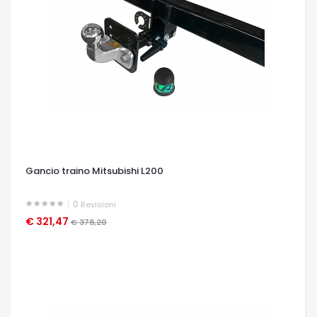
Gancio traino Mitsubishi L200
0
Revisioni
€ 321,47
OCCHIATA VELOCE
€ 378,20