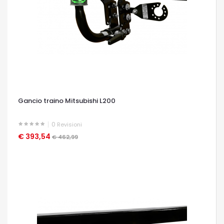
Gancio traino Mitsubishi L200
0
Revisioni
€ 393,54
OCCHIATA VELOCE
€ 462,99