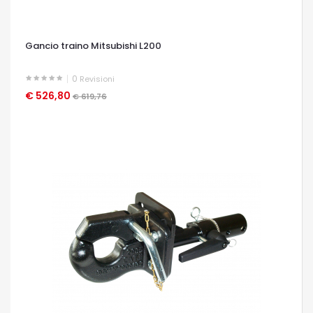
Gancio traino Mitsubishi L200
0
Revisioni
€ 526,80
OCCHIATA VELOCE
€ 619,76