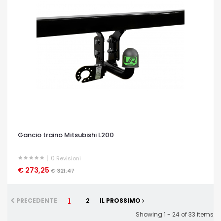
Gancio traino Mitsubishi L200
0
Revisioni
€ 273,25
OCCHIATA VELOCE
€ 321,47
PRECEDENTE
1
2
IL PROSSIMO
Showing 1 - 24 of 33 items