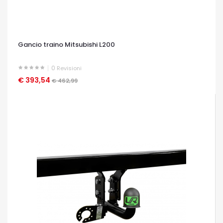
Gancio traino Mitsubishi L200
0
Revisioni
€ 393,54
OCCHIATA VELOCE
€ 462,99