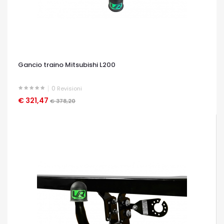
Gancio traino Mitsubishi L200
0
Revisioni
€ 321,47
OCCHIATA VELOCE
€ 378,20