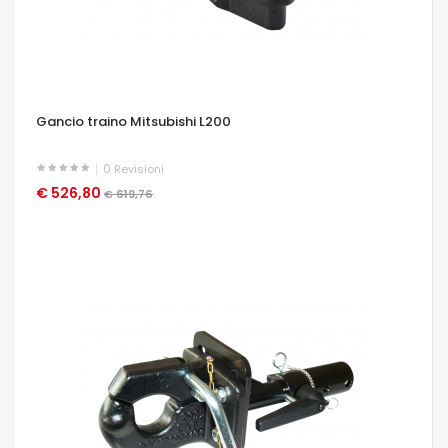
Gancio traino Mitsubishi L200
0
Revisioni
€ 526,80
OCCHIATA VELOCE
€ 619,76