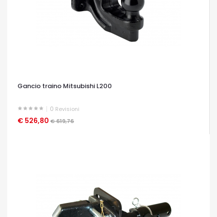
Gancio traino Mitsubishi L200
0
Revisioni
€ 526,80
OCCHIATA VELOCE
€ 619,76