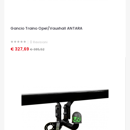
Gancio Traino Opel/Vauxhall ANTARA
0
Revisioni
€ 327,69
OCCHIATA VELOCE
€ 385,52