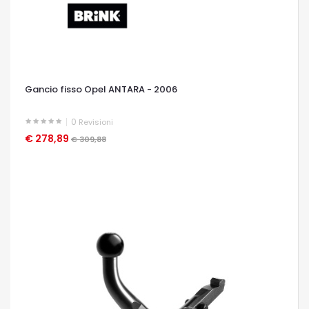
Gancio fisso Opel ANTARA - 2006
0
Revisioni
€ 278,89
OCCHIATA VELOCE
€ 309,88