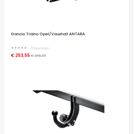
Gancio Traino Opel/Vauxhall ANTARA
0
Revisioni
€ 253,55
OCCHIATA VELOCE
€ 298,29