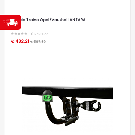
Gancio Traino Opel/Vauxhall ANTARA
0
Revisioni
€ 482,21
OCCHIATA VELOCE
€ 567,30