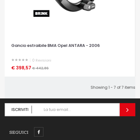
Gancio estraibile BMA Opel ANTARA - 2006
0
Revisioni
€ 398,57
OCCHIATA VELOCE
€ 442,86
Showing 1 - 7 of 7 items
ISCRIVITI
SEGUICI