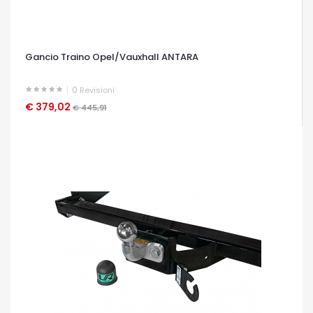
Gancio Traino Opel/Vauxhall ANTARA
0
Revisioni
€ 379,02
OCCHIATA VELOCE
€ 445,91