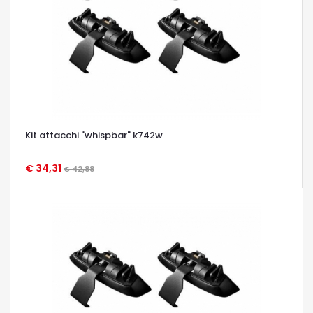
Kit attacchi "whispbar" k742w
€ 34,31
€ 42,88
OCCHIATA VELOCE