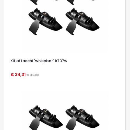
Kit attacchi "whispbar" k737w
€ 34,31
€ 42,88
OCCHIATA VELOCE