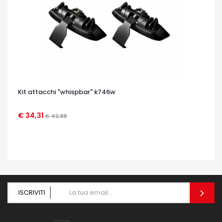
Kit attacchi "whispbar" k746w
€ 34,31
€ 42,88
OCCHIATA VELOCE
ISCRIVITI