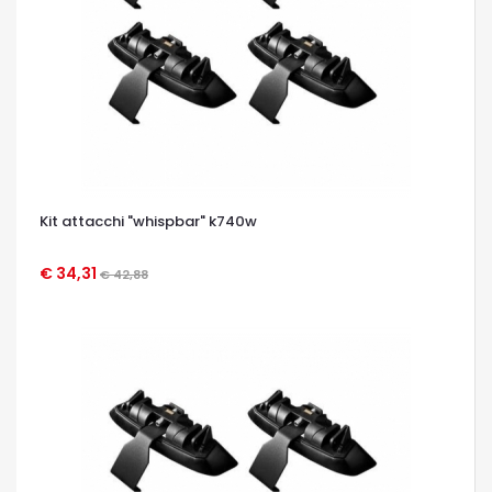
Kit attacchi "whispbar" k740w
€ 34,31
€ 42,88
OCCHIATA VELOCE