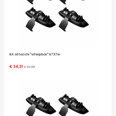
Kit attacchi "whispbar" k737w
€ 34,31
€ 42,88
OCCHIATA VELOCE