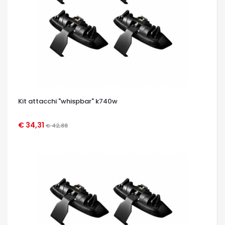
Kit attacchi "whispbar" k740w
€ 34,31
€ 42,88
OCCHIATA VELOCE