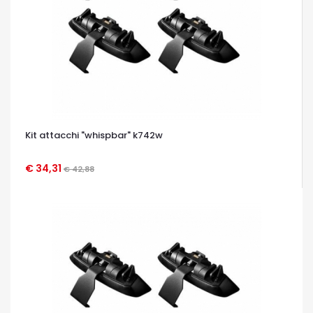
Kit attacchi "whispbar" k742w
€ 34,31
€ 42,88
OCCHIATA VELOCE