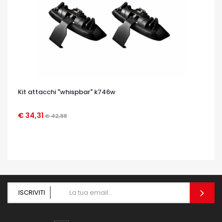
Kit attacchi "whispbar" k746w
€ 34,31
€ 42,88
OCCHIATA VELOCE
ISCRIVITI