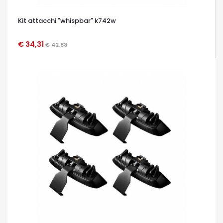
Kit attacchi "whispbar" k742w
€ 34,31
€ 42,88
OCCHIATA VELOCE