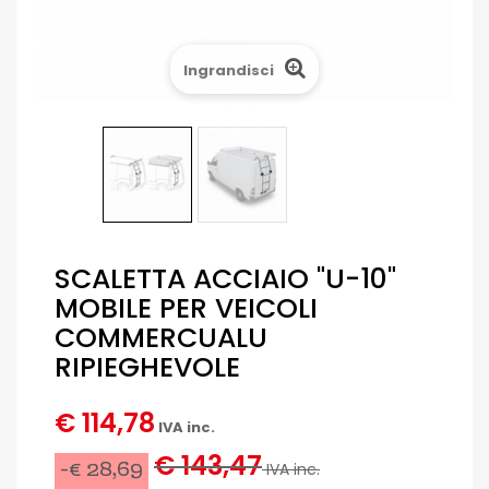
Ingrandisci
SCALETTA ACCIAIO "U-10"
MOBILE PER VEICOLI
COMMERCUALU
RIPIEGHEVOLE
€ 114,78
IVA inc.
€ 143,47
-€ 28,69
IVA inc.