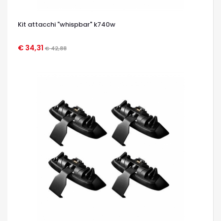
Kit attacchi "whispbar" k740w
€ 34,31
€ 42,88
OCCHIATA VELOCE