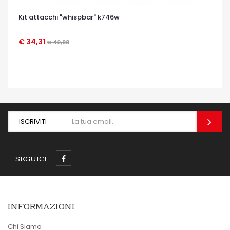
Kit attacchi "whispbar" k746w
€ 34,31
€ 42,88
OCCHIATA VELOCE
ISCRIVITI
SEGUICI
INFORMAZIONI
Chi Siamo