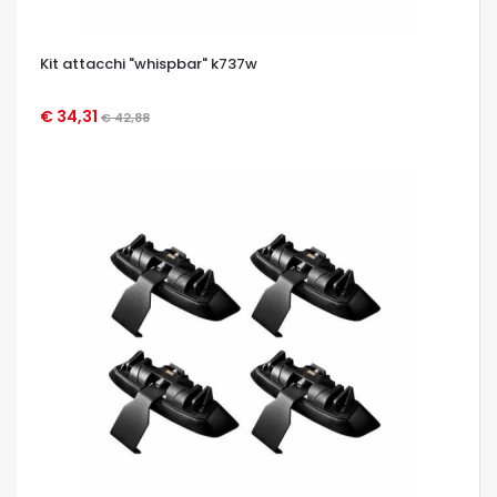
Kit attacchi "whispbar" k737w
€ 34,31
€ 42,88
OCCHIATA VELOCE