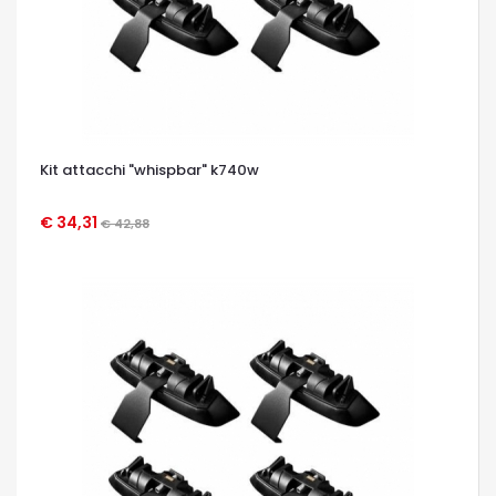
Kit attacchi "whispbar" k740w
€ 34,31
€ 42,88
OCCHIATA VELOCE