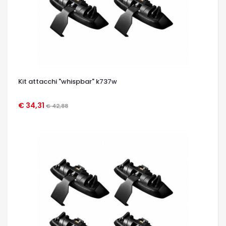
Kit attacchi "whispbar" k737w
€ 34,31
€ 42,88
OCCHIATA VELOCE