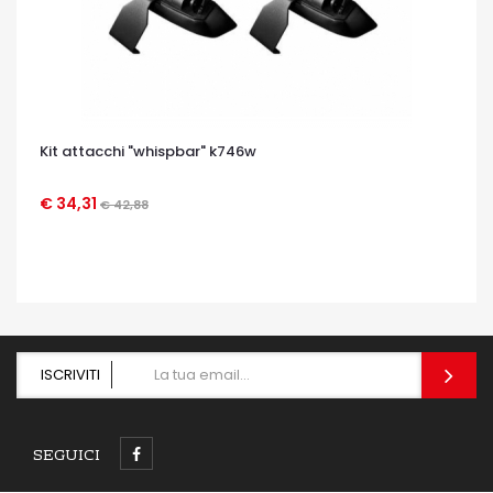
Kit attacchi "whispbar" k746w
€ 34,31
€ 42,88
OCCHIATA VELOCE
ISCRIVITI
SEGUICI