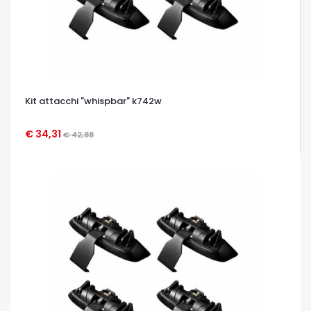
Kit attacchi "whispbar" k742w
€ 34,31
€ 42,88
OCCHIATA VELOCE