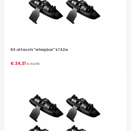
Kit attacchi "whispbar" k742w
€ 34,31
€ 42,88
OCCHIATA VELOCE