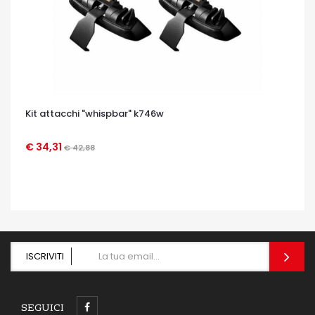
Kit attacchi "whispbar" k746w
€ 34,31
€ 42,88
OCCHIATA VELOCE
ISCRIVITI
SEGUICI