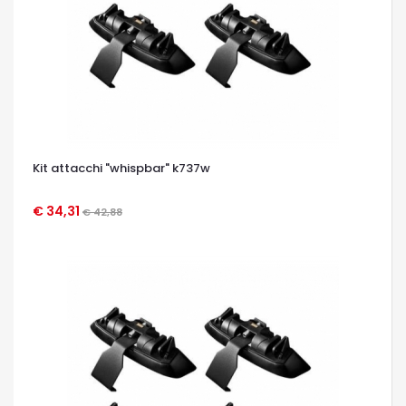
Kit attacchi "whispbar" k737w
€ 34,31
€ 42,88
OCCHIATA VELOCE