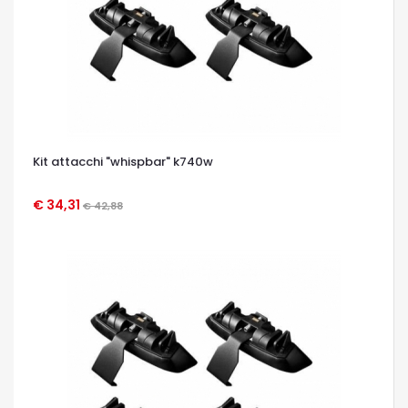
Kit attacchi "whispbar" k740w
€ 34,31
€ 42,88
OCCHIATA VELOCE