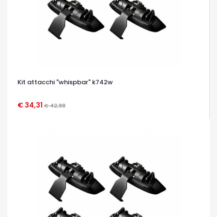
Kit attacchi "whispbar" k742w
€ 34,31
€ 42,88
OCCHIATA VELOCE