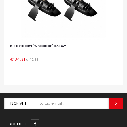
Kit attacchi "whispbar" k746w
€ 34,31
€ 42,88
OCCHIATA VELOCE
ISCRIVITI
SEGUICI