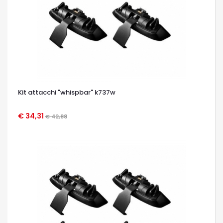
Kit attacchi "whispbar" k737w
€ 34,31
€ 42,88
OCCHIATA VELOCE