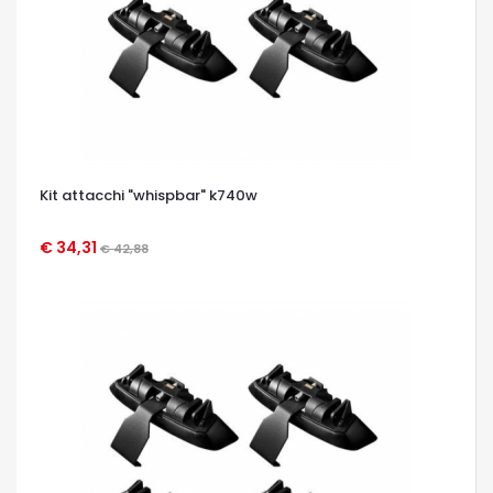
Kit attacchi "whispbar" k740w
€ 34,31
€ 42,88
OCCHIATA VELOCE