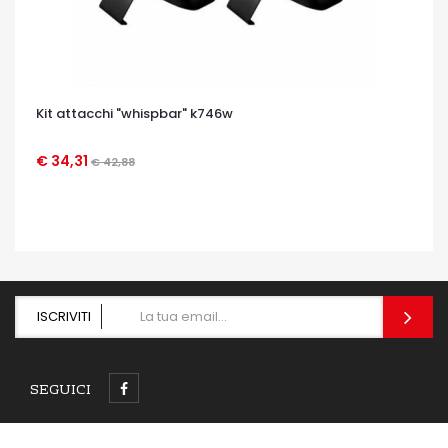
Kit attacchi "whispbar" k746w
€ 34,31
€ 42,88
OCCHIATA VELOCE
ISCRIVITI
SEGUICI