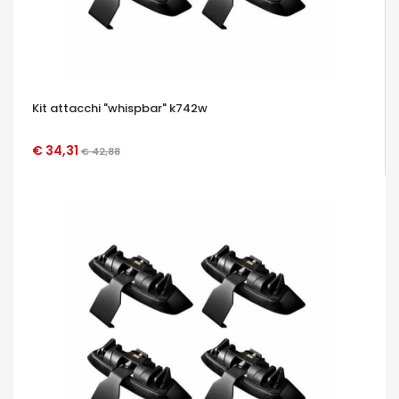
Kit attacchi "whispbar" k742w
€ 34,31
€ 42,88
OCCHIATA VELOCE