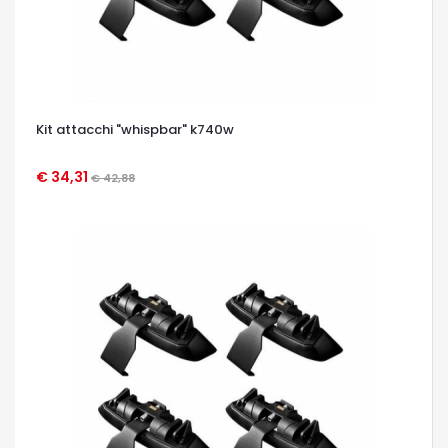
Kit attacchi "whispbar" k740w
€ 34,31
€ 42,88
OCCHIATA VELOCE