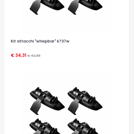
Kit attacchi "whispbar" k737w
€ 34,31
€ 42,88
OCCHIATA VELOCE