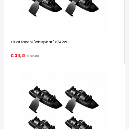
Kit attacchi "whispbar" k742w
€ 34,31
€ 42,88
OCCHIATA VELOCE