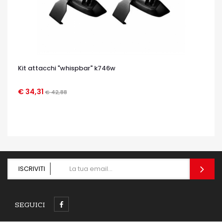
Kit attacchi "whispbar" k746w
€ 34,31
€ 42,88
OCCHIATA VELOCE
ISCRIVITI
SEGUICI