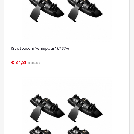
Kit attacchi "whispbar" k737w
€ 34,31
€ 42,88
OCCHIATA VELOCE