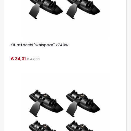
Kit attacchi "whispbar" k740w
€ 34,31
€ 42,88
OCCHIATA VELOCE