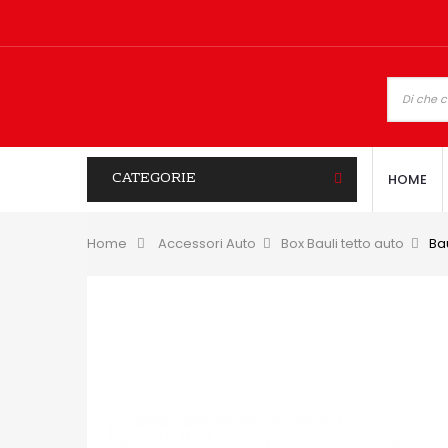
CATEGORIE
HOME
Home
&gt;
Accessori Auto
>
Box Bauli tetto auto
>
Ba