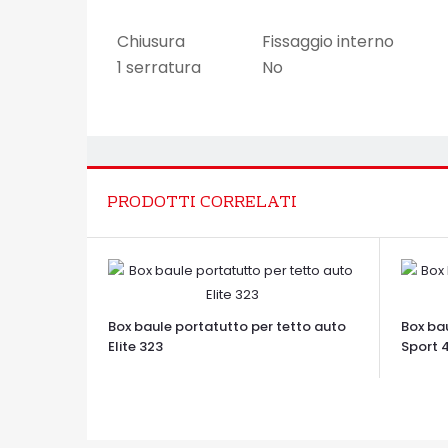
Chiusura
Fissaggio interno
1 serratura
No
PRODOTTI CORRELATI
Box baule portatutto per tetto auto
Box ba
Elite 323
Sport 
OCCHIATA VELOCE
OCCHIA