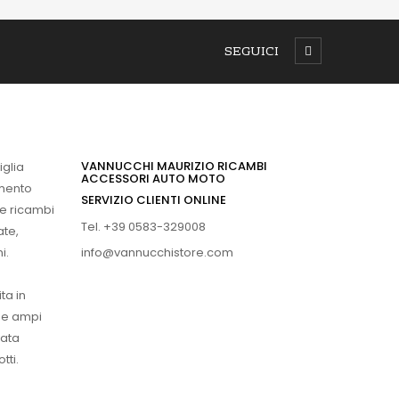
SEGUICI
VANNUCCHI MAURIZIO RICAMBI
iglia
ACCESSORI AUTO MOTO
imento
SERVIZIO CLIENTI ONLINE
 e ricambi
Tel. +39 0583-329008
ate,
info@vannucchistore.com
i.
ta in
ue ampi
vata
tti.