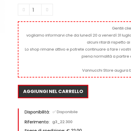
Gentili clie
vogliamo informarvi che da lunedì 20 a venerdì 31 luglio
alcuni ritardi rispetto 
Lo shop rimane attivo e potrete continuare a fare i vostr
piena normalità a partire 
Vannucchi Store augura b
AGGIUNGI NEL CARRELLO
Disponibilità:
✅ Disponibile
Riferimento:
g3_22.300
Spese di spedizione: € 22,00