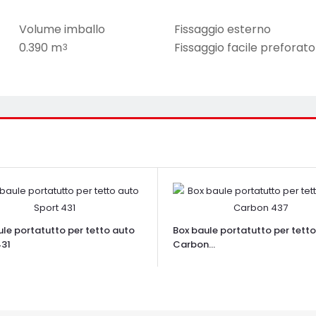
Volume imballo
Fissaggio esterno
0.390 m
Fissaggio facile preforato
3
ule portatutto per tetto auto
Box baule portatutto per tett
431
Carbon...
TA VELOCE
OCCHIATA VELOCE