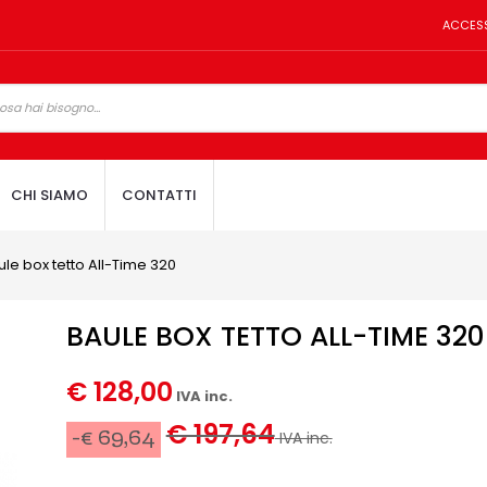
ACCES
CHI SIAMO
CONTATTI
ule box tetto All-Time 320
BAULE BOX TETTO ALL-TIME 320
€ 128,00
IVA inc.
€ 197,64
-€ 69,64
IVA inc.