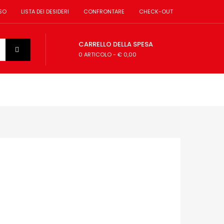
SO
LISTA DEI DESIDERI
CONFRONTARE
CHECK-OUT
CARRELLO DELLA SPESA
0 ARTICOLO
-
€ 0,00