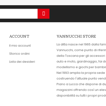
ACCOUNT
VANNUCCHI STORE
La ditta nasce nel 1965 dalla fam
Il mio account
Vannucchi, come punto di rifer
Storico ordini
della Toscana per gli accessori
auto e moto, giardinaggio, fai d
Lista dei desideri
modellismo e giochi per bambin
Nel 1993 amplia la propria sede
costruendo l'attuale punto vendi
Piano a Lucca che dispone di d
magazzini offrendo così un ele
disponibilità su tutti i propri prodo